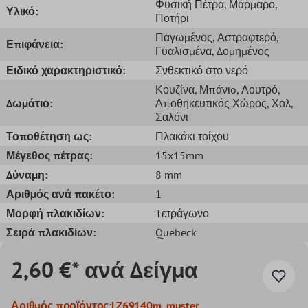
Φυσική Πέτρα
, Μάρμαρο
,
Υλικό:
Ποτήρι
Παγωμένος
, Αστραφτερό
,
Επιφάνεια:
Γυαλισμένα
, Δομημένος
Ειδικό χαρακτηριστικό:
Σνθεκτικό στο νερό
Κουζίνα
, Μπάνιo
, Λουτρό
,
Δωμάτιο:
Αποθηκευτικός Χώρος
, Χολ
,
Σαλόνι
Τοποθέτηση ως:
Πλακάκι τοίχου
Μέγεθος πέτρας:
15x15mm
Δύναμη:
8 mm
Αριθμός ανά πακέτο:
1
Μορφή πλακιδίων:
Tετράγωνο
Σειρά πλακιδίων:
Quebeck
2,60 €* ανά Δείγμα
Αριθμός προϊόντος:
LZ69140m_muster