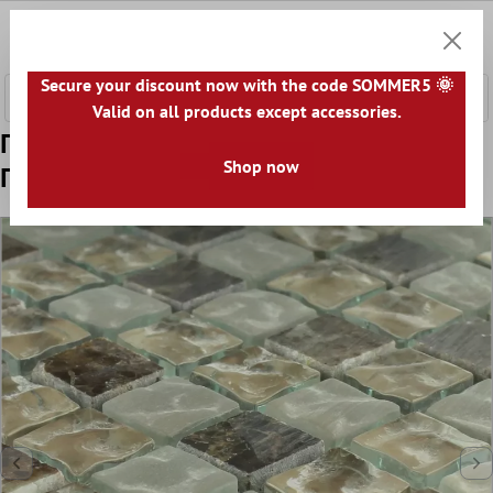
κύριο περιεχόμενο
0
Καλάθ
Secure your discount now with the code SOMMER5 🌞
Valid on all products except accessories.
Πρότυπο από Ψηφιδωτά Πλακάκια
Shop now
Ποτήρι Μάρμαρο Quebeck Kαφέ