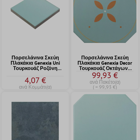
Πορσελάνινα Σκεύη
Πορσελάνινα Σκεύη
Πλακάκια Genexia Uni
Πλακάκια Genexia Decor
Τουρκουάζ Ροζόνη
Τουρκουάζ Οκτάγωνο
99,93 €
4,6x4,6cm
20x20cm
4,07 €
ανά Πακέτο(α)
ανά Κομμάτι(α)
( = 99,93 €)