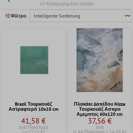
10 Καταχωρημένο προϊόν
Φίλτρο
Brazil Τουρκουάζ
Πλακάκι Δαπέδου Nizza
Αστραφτερό 10x10 cm
Τουρκουάζ Ασπρο
Αμεμπτος 60x120 cm
41,58 €
37,56 €
ανά Πακέτο(α)
ανά
( = 57,75 €)
(1.44 Πακέτο(α) = 54,08 €)