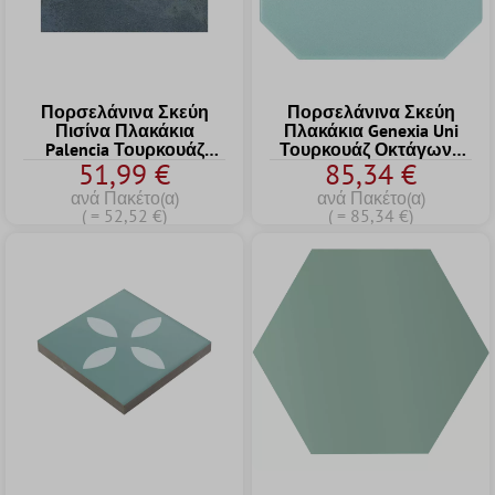
Πορσελάνινα Σκεύη
Πορσελάνινα Σκεύη
Πισίνα Πλακάκια
Πλακάκια Genexia Uni
Palencia Τουρκουάζ
Τουρκουάζ Οκτάγωνο
51,99 €
85,34 €
Tετράγωνο 15
20x20cm
ανά Πακέτο(α)
ανά Πακέτο(α)
( = 52,52 €)
( = 85,34 €)