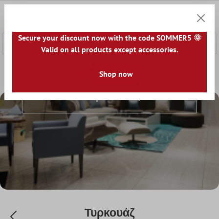
κύριο περιεχόμενο
0
Καλάθ
Secure your discount now with the code SOMMER5 🌞
Valid on all products except accessories.
Αρχική
Πλακάκια Δαπέδου
Shop now
Χρώμα
Τυρκουάζ
Τυρκουάζ
Τυρκουάζ