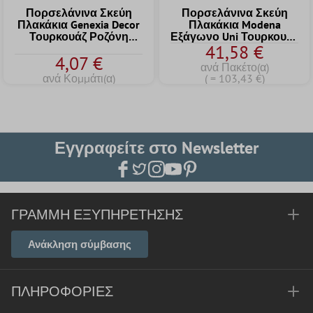
Πορσελάνινα Σκεύη
Πορσελάνινα Σκεύη
Πλακάκια Genexia Decor
Πλακάκια Modena
Τουρκουάζ Ροζόνη
Εξάγωνο Uni Τουρκουάζ
41,58 €
4,6x4,6cm
Εξάγωνο
4,07 €
ανά Πακέτο(α)
ανά Κομμάτι(α)
( = 103,43 €)
Εγγραφείτε στο Newsletter
ΓΡΑΜΜΉ ΕΞΥΠΗΡΈΤΗΣΗΣ
Ανάκληση σύμβασης
ΠΛΗΡΟΦΟΡΊΕΣ