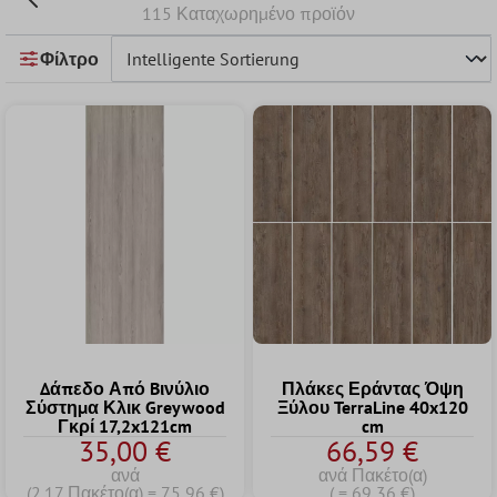
115 Καταχωρημένο προϊόν
Φίλτρο
Δάπεδο Από Bινύλιο
Πλάκες Εράντας Όψη
Σύστημα Κλικ Greywood
Ξύλου TerraLine 40x120
Γκρί 17,2x121cm
cm
35,00 €
66,59 €
ανά
ανά Πακέτο(α)
(2.17 Πακέτο(α) = 75,96 €)
( = 69,36 €)