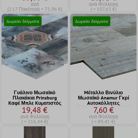
ανά
ανά Φύλλο(α)
(2.17 Πακέτο(α) = 75,96 €)
( = 107,63 €)
Δωρεάν δείγματα
Δωρεάν δείγματα
Γυάλινο Μωσαϊκό
Mέταλλο Βινύλιο
Πλακάκια Prinsburg
Μωσαϊκό Anamur Γκρί
Kαφέ Μπλε Kυματιστός
Aυτοκόλλητες
19,48 €
7,60 €
ανά Φύλλο(α)
ανά Φύλλο(α)
( = 216,44 €)
( = 89,41 €)