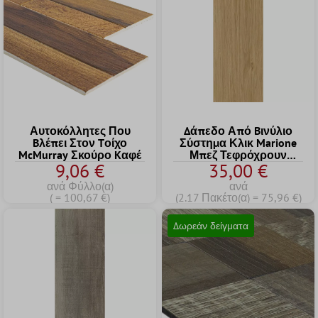
Αυτοκόλλητες Που
Δάπεδο Από Bινύλιο
Bλέπει Στον Tοίχο
Σύστημα Κλικ Marione
McMurray Σκούρο Kαφέ
Μπεζ Τεφρόχρουν
9,06 €
35,00 €
Xρώμα 17,2x121cm
ανά Φύλλο(α)
ανά
( = 100,67 €)
(2.17 Πακέτο(α) = 75,96 €)
Δωρεάν δείγματα