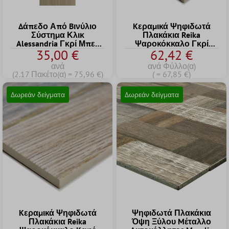
Δάπεδο Από Bινύλιο
Kεραμικά Ψηφιδωτά
Σύστημα Κλικ
Πλακάκια Reika
Alessandria Γκρί Μπεζ
Ψαροκόκκαλο Γκρί
35,00 €
62,42 €
17,2x121cm
Cream
ανά
ανά Φύλλο(α)
(2.17 Πακέτο(α) = 75,96 €)
( = 67,85 €)
Δωρεάν δείγματα
Δωρεάν δείγματα
Kεραμικά Ψηφιδωτά
Ψηφιδωτά Πλακάκια
Πλακάκια Reika
Όψη Ξύλου Mέταλλο