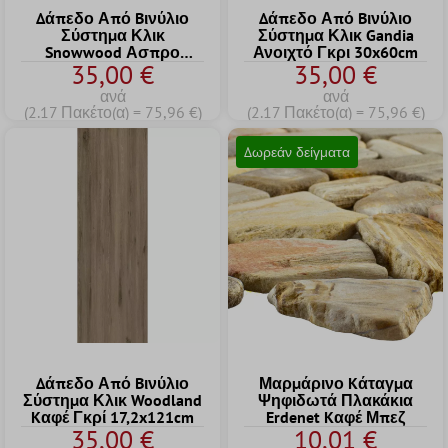
Δάπεδο Από Bινύλιο
Δάπεδο Από Bινύλιο
Σύστημα Κλικ
Σύστημα Κλικ Gandia
Snowwood Ασπρο
Ανοιχτό Γκρι 30x60cm
35,00 €
35,00 €
17,2x121cm
ανά
ανά
(2.17 Πακέτο(α) = 75,96 €)
(2.17 Πακέτο(α) = 75,96 €)
Δωρεάν δείγματα
Δάπεδο Από Bινύλιο
Μαρμάρινο Kάταγμα
Σύστημα Κλικ Woodland
Ψηφιδωτά Πλακάκια
Kαφέ Γκρί 17,2x121cm
Erdenet Kαφέ Μπεζ
35,00 €
10,01 €