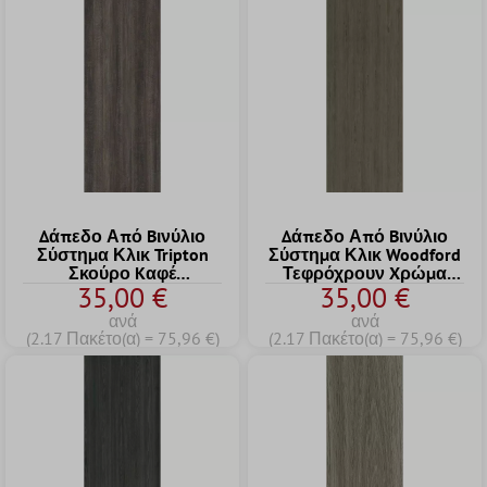
Δάπεδο Από Bινύλιο
Δάπεδο Από Bινύλιο
Σύστημα Κλικ Tripton
Σύστημα Κλικ Woodford
Σκούρο Kαφέ
Τεφρόχρουν Xρώμα
35,00 €
35,00 €
17,2x121cm
17,2x121cm
ανά
ανά
(2.17 Πακέτο(α) = 75,96 €)
(2.17 Πακέτο(α) = 75,96 €)