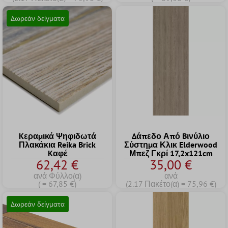
Δωρεάν δείγματα
Kεραμικά Ψηφιδωτά
Δάπεδο Από Bινύλιο
Πλακάκια Reika Brick
Σύστημα Κλικ Elderwood
Kαφέ
Μπεζ Γκρί 17,2x121cm
62,42 €
35,00 €
ανά Φύλλο(α)
ανά
( = 67,85 €)
(2.17 Πακέτο(α) = 75,96 €)
Δωρεάν δείγματα