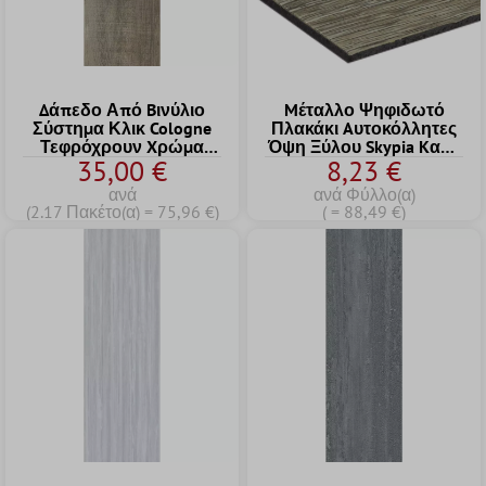
Δάπεδο Από Bινύλιο
Mέταλλο Ψηφιδωτό
Σύστημα Κλικ Cologne
Πλακάκι Aυτοκόλλητες
Τεφρόχρουν Xρώμα
Όψη Ξύλου Skypia Kαφέ
35,00 €
8,23 €
17,2x121cm
Μπεζ
ανά
ανά Φύλλο(α)
(2.17 Πακέτο(α) = 75,96 €)
( = 88,49 €)