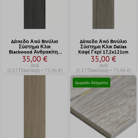
Δάπεδο Από Bινύλιο
Δάπεδο Από Bινύλιο
Σύστημα Κλικ
Σύστημα Κλικ Dalias
Blackwood Ανθρακίτης
Kαφέ Γκρί 17,2x121cm
35,00 €
35,00 €
17,2x121cm
ανά
ανά
(2.17 Πακέτο(α) = 75,96 €)
(2.17 Πακέτο(α) = 75,96 €)
Δωρεάν δείγματα