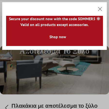
κύριο περιεχόμενο
0
Καλάθ
Secure your discount now with the code SOMMER5 🌞
Valid on all products except accessories.
Αρχική
Κόσμος των πλακιδίων
Shop now
Πλακάκια ανά εμφάνι
Πλακάκια Με
Αποτέλεσμα Το Ξύλο
Πλακάκια με αποτέλεσμα το ξύλο