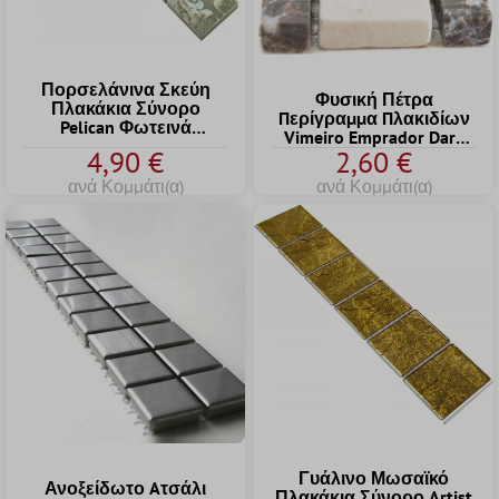
Πορσελάνινα Σκεύη
Φυσική Πέτρα
Πλακάκια Σύνορο
Пερίγραμμα Пλακιδίων
Pelican Φωτεινά
Vimeiro Emprador Dark
Xρωματισμένο 47x47mm
4,90 €
2,60 €
Cremarfil
ανά Κομμάτι(α)
ανά Κομμάτι(α)
Γυάλινο Μωσαϊκό
Ανοξείδωτο Aτσάλι
Πλακάκια Σύνορο Artist