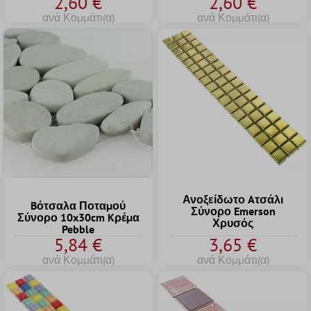
2,60 €
2,60 €
ανά Κομμάτι(α)
ανά Κομμάτι(α)
Ανοξείδωτο Aτσάλι
Bότσαλα Ποταμού
Σύνορο Emerson
Σύνορο 10x30cm Kρέμα
Χρυσός
Pebble
5,84 €
3,65 €
ανά Κομμάτι(α)
ανά Κομμάτι(α)