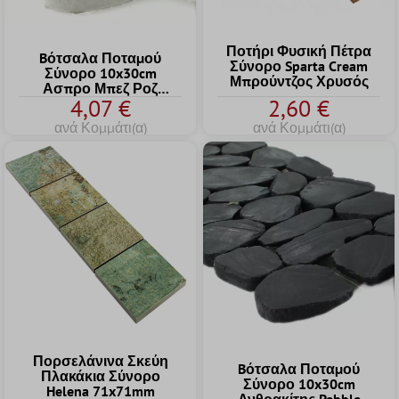
Ποτήρι Φυσική Πέτρα
Bότσαλα Ποταμού
Σύνορο Sparta Cream
Σύνορο 10x30cm
Μπρούντζος Χρυσός
Ασπρο Μπεζ Ροζ
4,07 €
2,60 €
Pebbles
ανά Κομμάτι(α)
ανά Κομμάτι(α)
Πορσελάνινα Σκεύη
Bότσαλα Ποταμού
Πλακάκια Σύνορο
Σύνορο 10x30cm
Helena 71x71mm