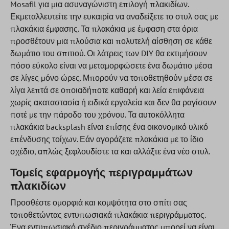
Mosafil για μια ασυναγώνιστη επιλογή πλακιδίων.
Εκμεταλλευτείτε την ευκαιρία να αναδείξετε το στυλ σας με
πλακάκια έμφασης. Τα πλακάκια με έμφαση στα όρια
προσθέτουν μια πλούσια και πολυτελή αίσθηση σε κάθε
δωμάτιο του σπιτιού. Οι λάτρεις των DIY θα εκτιμήσουν
πόσο εύκολο είναι να μεταμορφώσετε ένα δωμάτιο μέσα
σε λίγες μόνο ώρες. Μπορούν να τοποθετηθούν μέσα σε
λίγα λεπτά σε οποιαδήποτε καθαρή και λεία επιφάνεια
χωρίς ακαταστασία ή ειδικά εργαλεία και δεν θα ραγίσουν
ποτέ με την πάροδο του χρόνου. Τα αυτοκόλλητα
πλακάκια backsplash είναι επίσης ένα οικονομικό υλικό
επένδυσης τοίχων. Εάν αγοράζετε πλακάκια με το ίδιο
σχέδιο, απλώς ξεφλουδίστε τα και αλλάξτε ένα νέο στυλ.
Τομείς εφαρμογής περιγραμμάτων
πλακιδίων
Προσθέστε ομορφιά και κομψότητα στο σπίτι σας
τοποθετώντας εντυπωσιακά πλακάκια περιγράμματος.
Ένα εντυπωσιακό σχέδιο περιγράμματος μπορεί να είναι