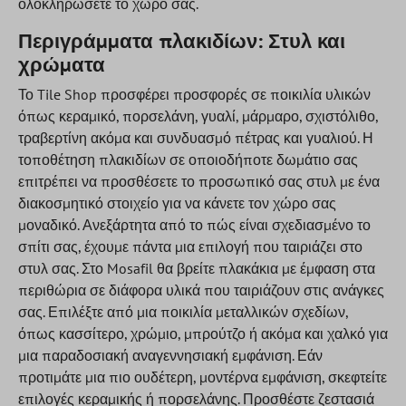
ολοκληρώσετε το χώρο σας.
Περιγράμματα πλακιδίων: Στυλ και
χρώματα
Το Tile Shop προσφέρει προσφορές σε ποικιλία υλικών
όπως κεραμικό, πορσελάνη, γυαλί, μάρμαρο, σχιστόλιθο,
τραβερτίνη ακόμα και συνδυασμό πέτρας και γυαλιού. Η
τοποθέτηση πλακιδίων σε οποιοδήποτε δωμάτιο σας
επιτρέπει να προσθέσετε το προσωπικό σας στυλ με ένα
διακοσμητικό στοιχείο για να κάνετε τον χώρο σας
μοναδικό. Ανεξάρτητα από το πώς είναι σχεδιασμένο το
σπίτι σας, έχουμε πάντα μια επιλογή που ταιριάζει στο
στυλ σας. Στο Mosafil θα βρείτε πλακάκια με έμφαση στα
περιθώρια σε διάφορα υλικά που ταιριάζουν στις ανάγκες
σας. Επιλέξτε από μια ποικιλία μεταλλικών σχεδίων,
όπως κασσίτερο, χρώμιο, μπρούτζο ή ακόμα και χαλκό για
μια παραδοσιακή αναγεννησιακή εμφάνιση. Εάν
προτιμάτε μια πιο ουδέτερη, μοντέρνα εμφάνιση, σκεφτείτε
επιλογές κεραμικής ή πορσελάνης. Προσθέστε ζεστασιά