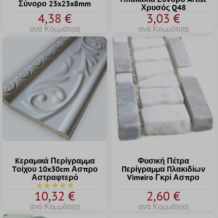
Σύνορο 23x23x8mm
Χρυσός Q48
4,38 €
3,03 €
ανά Κομμάτι(α)
ανά Κομμάτι(α)
Kεραμικά Περίγραμμα
Φυσική Πέτρα
Tοίχου 10x30cm Ασπρο
Пερίγραμμα Пλακιδίων
Αστραφτερό
Vimeiro Γκρί Ασπρο
Μέση βαθμολογία 5 από τα 5 αστέρια
10,32 €
2,60 €
ανά Κομμάτι(α)
ανά Κομμάτι(α)