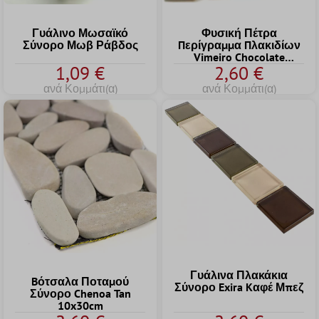
Γυάλινο Μωσαϊκό
Φυσική Πέτρα
Σύνορο Μωβ Ράβδος
Пερίγραμμα Пλακιδίων
Vimeiro Chocolate
1,09 €
2,60 €
Cremarfil
ανά Κομμάτι(α)
ανά Κομμάτι(α)
Γυάλινα Πλακάκια
Bότσαλα Ποταμού
Σύνορο Exira Kαφέ Μπεζ
Σύνορο Chenoa Tan
10x30cm