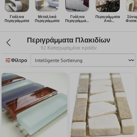
Γυάλινα
Μεταλλικά
Γυάλινα
Περιγράμματα
Σύνο
Περιγράμματα
Περιγράμματα
Περιγράμματα
Από
Φυσικ
Από Φυσική
Πορσελάνη
Πέτρα
Περιγράμματα Πλακιδίων
92 Καταχωρημένο προϊόν
Φίλτρο