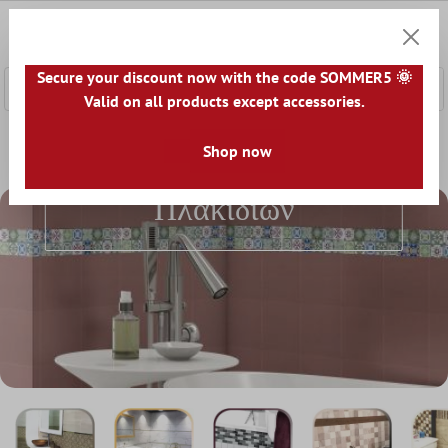
κύριο περιεχόμενο
0
Καλάθ
Secure your discount now with the code SOMMER5 🌞
Valid on all products except accessories.
Αρχική
Περιγράμματα Πλακιδίων
Shop now
Περιγράμματα
Πλακιδίων