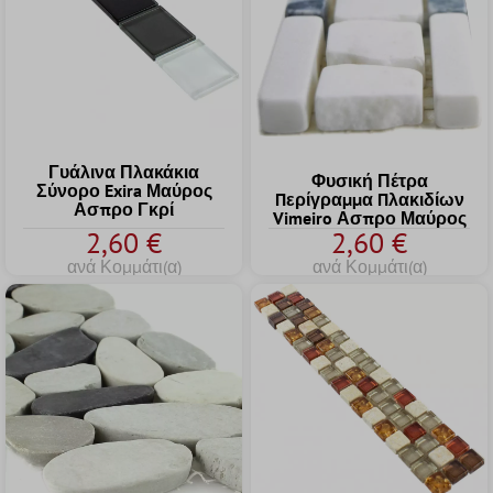
Γυάλινα Πλακάκια
Φυσική Πέτρα
Σύνορο Exira Μαύρος
Пερίγραμμα Пλακιδίων
Ασπρο Γκρί
Vimeiro Ασπρο Μαύρος
2,60 €
2,60 €
ανά Κομμάτι(α)
ανά Κομμάτι(α)