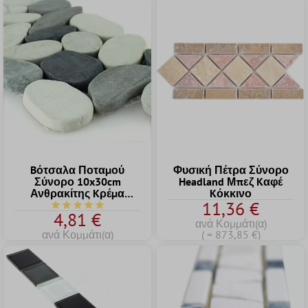
Bότσαλα Ποταμού
Φυσική Πέτρα Σύνορο
Σύνορο 10x30cm
Headland Μπεζ Kαφέ
Ανθρακίτης Kρέμα
Kόκκινο
11,36 €
Pebble
Μέση βαθμολογία 5 από τα 5 αστέρια
4,81 €
ανά Κομμάτι(α)
ανά Κομμάτι(α)
( = 873,85 €)