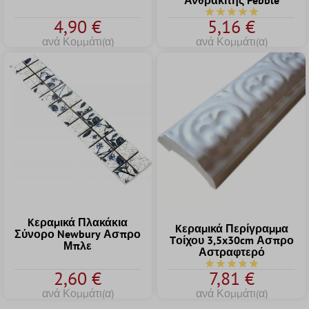
Ανθρακίτης Pebble
Μέση βαθμολογία 5 α
4,90 €
5,16 €
ανά Κομμάτι(α)
ανά Κομμάτι(α)
Kεραμικά Πλακάκια
Kεραμικά Περίγραμμα
Σύνορο Newbury Ασπρο
Tοίχου 3,5x30cm Ασπρο
Μπλε
Αστραφτερό
Μέση βαθμολογία 5 α
2,60 €
7,81 €
ανά Κομμάτι(α)
ανά Κομμάτι(α)