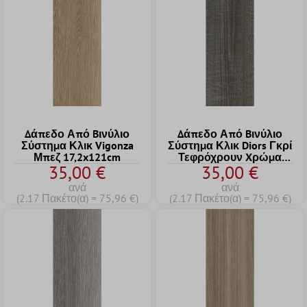
Δάπεδο Από Bινύλιο
Δάπεδο Από Bινύλιο
Σύστημα Κλικ Vigonza
Σύστημα Κλικ Diors Γκρί
Μπεζ 17,2x121cm
Τεφρόχρουν Xρώμα
35,00 €
35,00 €
17,2x121cm
ανά
ανά
(2.17 Πακέτο(α) = 75,96 €)
(2.17 Πακέτο(α) = 75,96 €)