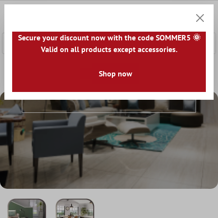
κύριο περιεχόμενο
0
Καλάθ
Secure your discount now with the code SOMMER5 🌞
Valid on all products except accessories.
Αρχική
Καλύμματα Δαπέδου
Shop now
Δάπεδο Βινυλίου
Δάπεδο Βινυλίου