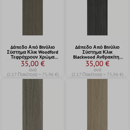
Δάπεδο Από Bινύλιο
Δάπεδο Από Bινύλιο
Σύστημα Κλικ Woodford
Σύστημα Κλικ
Τεφρόχρουν Xρώμα
Blackwood Ανθρακίτης
35,00 €
35,00 €
17,2x121cm
17,2x121cm
ανά
ανά
(2.17 Πακέτο(α) = 75,96 €)
(2.17 Πακέτο(α) = 75,96 €)