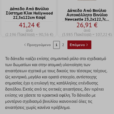
Δάπεδο Από Bινύλιο
Δάπεδο Από Bινύλιο
Σύστημα Κλικ Hollywood
Αυτοκόλλητο Βινύλιο
22,5x122cm Kαφέ
Newcastle 23,2x122,7cm
41,24 €
26,91 €
Μπεζ
ανά
ανά
(2.196 Πακέτο(α) = 90,56 €)
(3.985 Πακέτο(α) = 107,22 €)
Προηγούμενο
1
2
Επόμενο
Το δάπεδο παίζει επίσης σημαντικό ρόλο στο σχεδιασμό
των δωματίων και στην ατομική υλοποίηση των
απαιτήσεων σχετικά με τους δικούς του τέσσερις τοίχους.
Ως κεντρικό, μεγάλο και ορατό στοιχείο, αντίστοιχης
σημασίας έχει η επιλογή της κατάλληλης επένδυσης
δαπέδου. Εκτός από τις οπτικές απαιτήσεις, δεν πρέπει
επίσης να χάσετε τα πρακτικά οφέλη. Το δάπεδο με
μοντέρνο σχεδιασμό βινυλίου ικανοποιεί όλες τις
απαιτήσεις χωρίς κανένα πρόβλημα.