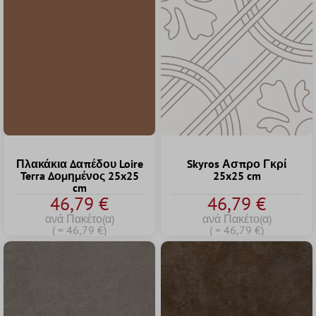
Πλακάκια Δαπέδου Loire
Skyros Ασπρο Γκρί
Terra Δομημένος 25x25
25x25 cm
cm
46,79 €
46,79 €
ανά Πακέτο(α)
ανά Πακέτο(α)
( = 46,79 €)
( = 46,79 €)