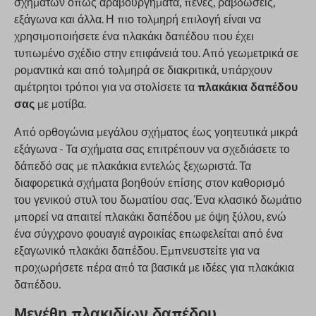
σχημάτων όπως αραβουργήματα, πένες, ραβδώσεις,
εξάγωνα και άλλα. Η πιο τολμηρή επιλογή είναι να
χρησιμοποιήσετε ένα πλακάκι δαπέδου που έχει
τυπωμένο σχέδιο στην επιφάνειά του. Από γεωμετρικά σε
ρομαντικά και από τολμηρά σε διακριτικά, υπάρχουν
αμέτρητοι τρόποι για να στολίσετε τα
πλακάκια δαπέδου
σας
με μοτίβα.
Από ορθογώνια μεγάλου σχήματος έως γοητευτικά μικρά
εξάγωνα - Τα σχήματα σας επιτρέπουν να σχεδιάσετε το
δάπεδό σας με πλακάκια εντελώς ξεχωριστά. Τα
διαφορετικά σχήματα βοηθούν επίσης στον καθορισμό
του γενικού στυλ του δωματίου σας. Ένα κλασικό δωμάτιο
μπορεί να απαιτεί πλακάκι δαπέδου με όψη ξύλου, ενώ
ένα σύγχρονο φουαγιέ αγροικίας επωφελείται από ένα
εξαγωνικό πλακάκι δαπέδου. Εμπνευστείτε για να
προχωρήσετε πέρα ​​από τα βασικά με ιδέες για πλακάκια
δαπέδου.
Μεγέθη πλακιδίων δαπέδου