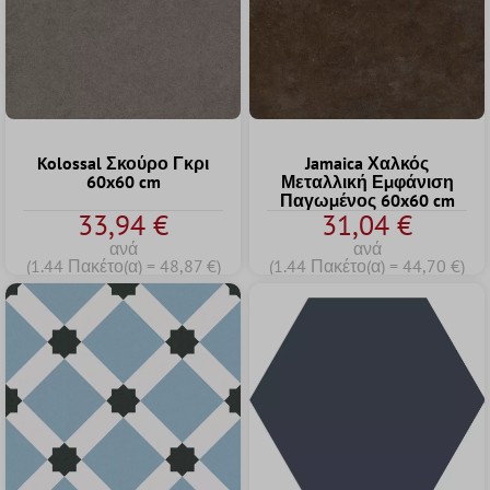
Kolossal Σκούρο Γκρι
Jamaica Χαλκός
60x60 cm
Μεταλλική Εμφάνιση
Παγωμένος 60x60 cm
33,94 €
31,04 €
ανά
ανά
(1.44 Πακέτο(α) = 48,87 €)
(1.44 Πακέτο(α) = 44,70 €)