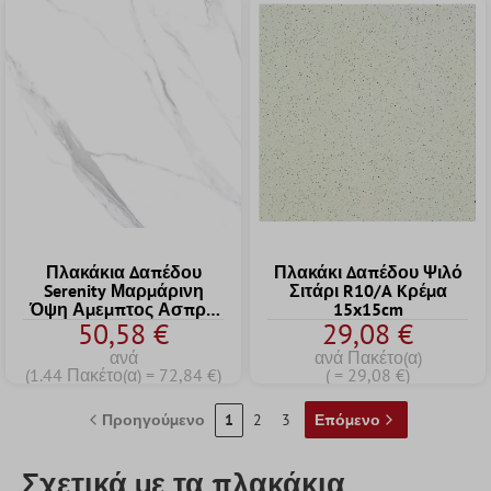
Πλακάκια Δαπέδου
Πλακάκι Δαπέδου Ψιλό
Serenity Μαρμάρινη
Σιτάρι R10/A Kρέμα
Όψη Αμεμπτος Ασπρο
15x15cm
50,58 €
29,08 €
60x60cm
ανά
ανά Πακέτο(α)
(1.44 Πακέτο(α) = 72,84 €)
( = 29,08 €)
Προηγούμενο
1
2
3
Επόμενο
Σχετικά με τα πλακάκια