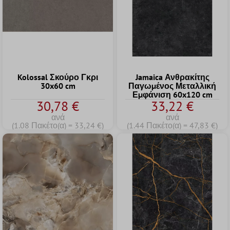
Kolossal Σκούρο Γκρι
Jamaica Ανθρακίτης
30x60 cm
Παγωμένος Μεταλλική
Εμφάνιση 60x120 cm
30,78 €
33,22 €
ανά
ανά
(1.08 Πακέτο(α) = 33,24 €)
(1.44 Πακέτο(α) = 47,83 €)