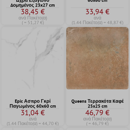
Ωχρα Εξάγωνο
60x60 cm
Δομημένος 23x27 cm
38,45 €
33,94 €
ανά Πακέτο(α)
ανά
( = 51,27 €)
(1.44 Πακέτο(α) = 48,87 €)
Epic Ασπρο Γκρί
Queens Τερρακότα Kαφέ
Παγωμένος 60x60 cm
25x25 cm
31,04 €
46,79 €
ανά
ανά Πακέτο(α)
(1.44 Πακέτο(α) = 44,70 €)
( = 46,79 €)