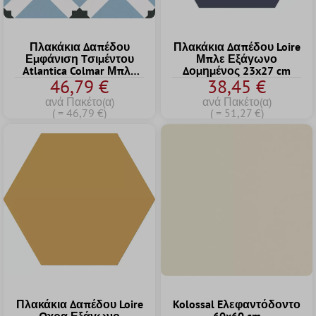
Πλακάκια Δαπέδου
Πλακάκια Δαπέδου Loire
Εμφάνιση Tσιμέντου
Μπλε Εξάγωνο
Atlantica Colmar Μπλε
Δομημένος 23x27 cm
46,79 €
38,45 €
Ασπρο
ανά Πακέτο(α)
ανά Πακέτο(α)
( = 46,79 €)
( = 51,27 €)
Πλακάκια Δαπέδου Loire
Kolossal Eλεφαντόδοντο