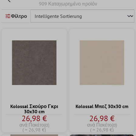
909 Καταχωρημένο προϊόν
Φίλτρο
Kolossal Σκούρο Γκρι
Kolossal Μπεζ 30x30 cm
30x30 cm
26,98 €
26,98 €
ανά Πακέτο(α)
ανά Πακέτο(α)
( = 26,98 €)
( = 26,98 €)