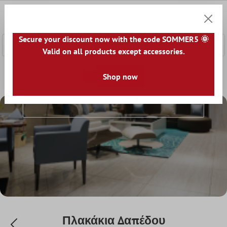
κύριο περιεχόμενο
0
Καλάθ
Secure your discount now with the code SOMMER5 🌞
Valid on all products except accessories.
Αρχική
Πλακάκια Δαπέδου
Shop now
Πλακάκια Δαπέδου
Πλακάκια Δαπέδου