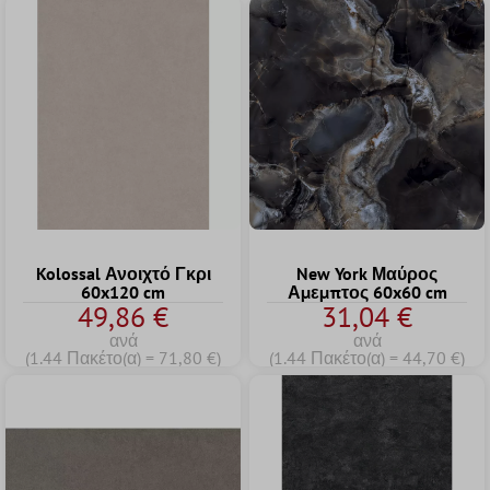
Kolossal Ανοιχτό Γκρι
New York Μαύρος
60x120 cm
Αμεμπτος 60x60 cm
49,86 €
31,04 €
ανά
ανά
(1.44 Πακέτο(α) = 71,80 €)
(1.44 Πακέτο(α) = 44,70 €)