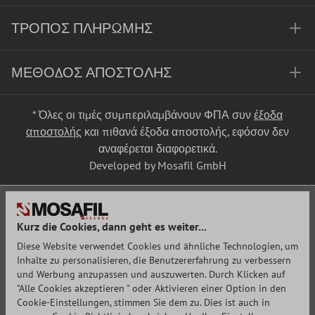
ΤΡΌΠΟΣ ΠΛΗΡΩΜΉΣ
ΜΈΘΟΔΟΣ ΑΠΟΣΤΟΛΉΣ
* Όλες οι τιμές συμπεριλαμβάνουν ΦΠΑ συν
έξοδα
αποστολής
και πιθανά έξοδα αποστολής, εφόσον δεν
αναφέρεται διαφορετικά.
Developed by Mosafil GmbH
Kurz die Cookies, dann geht es weiter...
Diese Website verwendet Cookies und ähnliche Technologien, um
Inhalte zu personalisieren, die Benutzererfahrung zu verbessern
und Werbung anzupassen und auszuwerten. Durch Klicken auf
"Alle Cookies akzeptieren " oder Aktivieren einer Option in den
Cookie-Einstellungen, stimmen Sie dem zu. Dies ist auch in