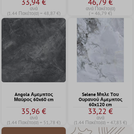
33,94 €
46,79 €
ανά
ανά Πακέτο(α)
(1.44 Πακέτο(α) = 48,87 €)
( = 46,79 €)
Angola Αμεμπτος
Selene Μπλε Tου
Μαύρος 60x60 cm
Oυρανού Αμεμπτος
60x120 cm
35,96 €
33,22 €
ανά
ανά
(1.44 Πακέτο(α) = 51,78 €)
(1.44 Πακέτο(α) = 47,83 €)