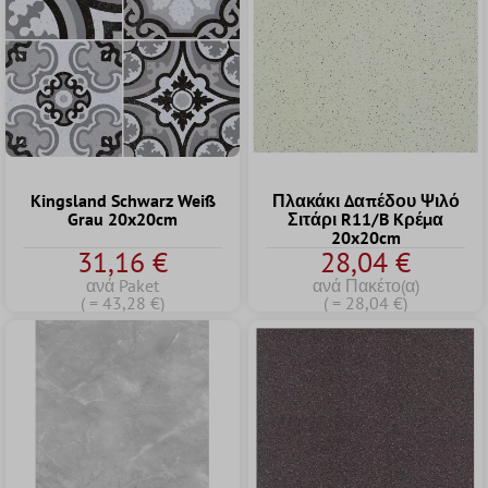
Kingsland Schwarz Weiß
Πλακάκι Δαπέδου Ψιλό
Grau 20x20cm
Σιτάρι R11/B Kρέμα
20x20cm
31,16 €
28,04 €
ανά Paket
ανά Πακέτο(α)
( = 43,28 €)
( = 28,04 €)