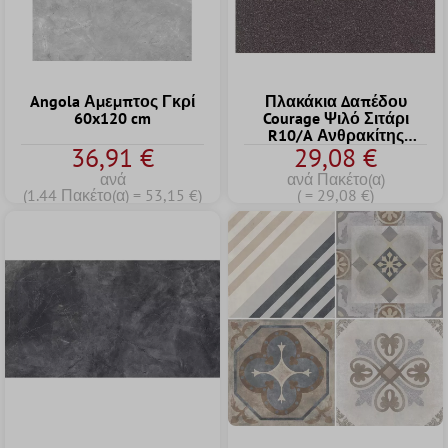
Angola Αμεμπτος Γκρί
Πλακάκια Δαπέδου
60x120 cm
Courage Ψιλό Σιτάρι
R10/A Ανθρακίτης
36,91 €
29,08 €
20x20cm
ανά
ανά Πακέτο(α)
(1.44 Πακέτο(α) = 53,15 €)
( = 29,08 €)