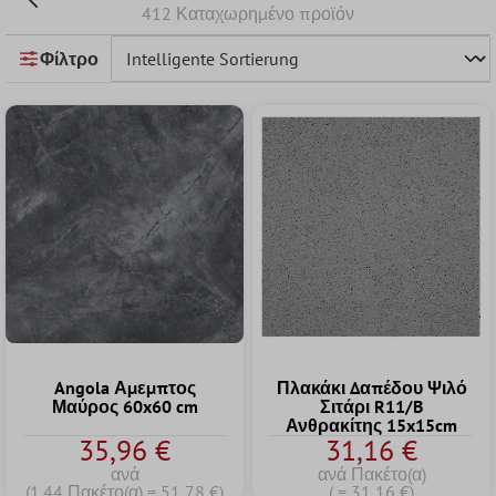
412 Καταχωρημένο προϊόν
Φίλτρο
Angola Αμεμπτος
Πλακάκι Δαπέδου Ψιλό
Μαύρος 60x60 cm
Σιτάρι R11/B
Ανθρακίτης 15x15cm
35,96 €
31,16 €
ανά
ανά Πακέτο(α)
(1.44 Πακέτο(α) = 51,78 €)
( = 31,16 €)