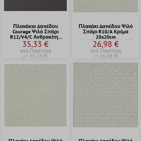
Πλακάκια Δαπέδου
Πλακάκι Δαπέδου Ψιλό
Courage Ψιλό Σιτάρι
Σιτάρι R10/A Kρέμα
R12/V4/C Ανθρακίτης
20x20cm
35,33 €
26,98 €
20x20cm
ανά Πακέτο(α)
ανά Πακέτο(α)
( = 35,33 €)
( = 26,98 €)