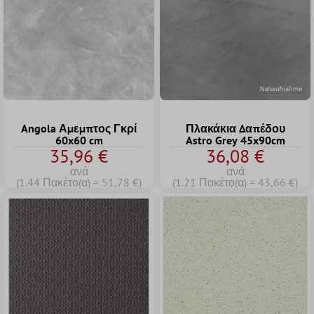
Angola Αμεμπτος Γκρί
Πλακάκια Δαπέδου
60x60 cm
Astro Grey 45x90cm
35,96 €
36,08 €
ανά
ανά
(1.44 Πακέτο(α) = 51,78 €)
(1.21 Πακέτο(α) = 43,66 €)