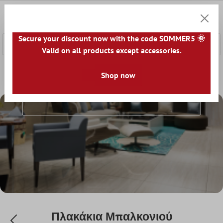
κύριο περιεχόμενο
0
Καλάθ
Secure your discount now with the code SOMMER5 🌞
Valid on all products except accessories.
Αρχική
Πλακάκια Δαπέδου
Shop now
Πλακάκια Βεράντας
Πλ
Πλακάκια Μπαλκονιού
Πλακάκια Μπαλκονιού