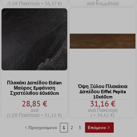
(1.08 Πακέτο(α) = 36,37 €)
ανά Κομμάτι(α)
Πλακάκι Δαπέδου Eldian
Όψη Ξύλου Πλακάκια
Μαύρος Eμφάνιση
Δαπέδου Eiffel Pepita
Σχιστόλιθου 60x60cm
10x60cm
28,85 €
31,16 €
ανά
ανά Πακέτο(α)
(1.08 Πακέτο(α) = 31,16 €)
( = 34,62 €)
Προηγούμενο
1
2
3
Επόμενο