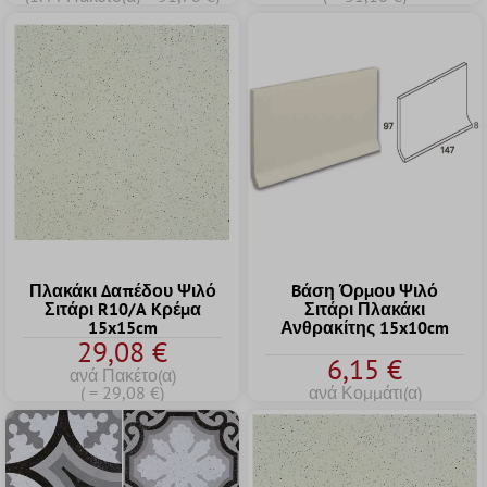
Πλακάκι Δαπέδου Ψιλό
Bάση Όρμου Ψιλό
Σιτάρι R10/A Kρέμα
Σιτάρι Πλακάκι
15x15cm
Ανθρακίτης 15x10cm
29,08 €
6,15 €
ανά Πακέτο(α)
( = 29,08 €)
ανά Κομμάτι(α)