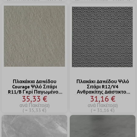
Πλακάκια Δαπέδου
Πλακάκι Δαπέδου Ψιλό
Courage Ψιλό Σιτάρι
Σιτάρι R12/V4
R11/B Γκρί Παγωμένος
Ανθρακίτης Διάστικτος
35,33 €
31,16 €
20x20cm
15x15cm
ανά Πακέτο(α)
ανά Πακέτο(α)
( = 35,33 €)
( = 31,16 €)