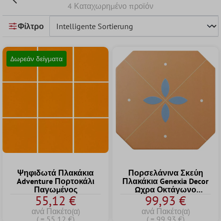
4 Καταχωρημένο προϊόν
Φίλτρο
Δωρεάν δείγματα
Ψηφιδωτά Πλακάκια
Πορσελάνινα Σκεύη
Adventure Πορτοκάλι
Πλακάκια Genexia Decor
Παγωμένος
Ωχρα Οκτάγωνο
55,12 €
99,93 €
20x20cm
ανά Πακέτο(α)
ανά Πακέτο(α)
( = 55,12 €)
( = 99,93 €)