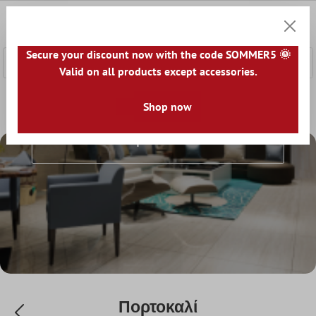
κύριο περιεχόμενο
0
Καλάθ
Secure your discount now with the code SOMMER5 🌞
Valid on all products except accessories.
Αρχική
Πλακάκια Δαπέδου
Shop now
Χρώμα
Πορτοκαλί
Πορτοκαλί
Πορτοκαλί