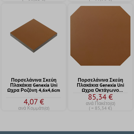
Πορσελάνινα Σκεύη
Πορσελάνινα Σκεύη
Πλακάκια Genexia Uni
Πλακάκια Genexia Uni
Ωχρα Ροζόνη 4,6x4,6cm
Ωχρα Οκτάγωνο
85,34 €
20x20cm
4,07 €
ανά Πακέτο(α)
ανά Κομμάτι(α)
( = 85,34 €)