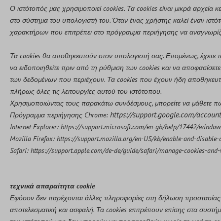
Ο ιστότοπός μας χρησιμοποιεί cookies. Τα cookies είναι μικρά αρχε
στο σύστημα του υπολογιστή του. Όταν ένας χρήστης καλεί έναν ιστότ
χαρακτήρων που επιτρέπει στο πρόγραμμα περιήγησης να αναγνωρίζετα
Τα cookies θα αποθηκευτούν στον υπολογιστή σας. Επομένως, έχετε το
να ειδοποιηθείτε πριν από τη ρύθμιση των cookies και να αποφασίσε
των δεδομένων που περιέχουν. Τα cookies που έχουν ήδη αποθηκευτε
πλήρως όλες τις λειτουργίες αυτού του ιστότοπου.
Χρησιμοποιώντας τους παρακάτω συνδέσμους, μπορείτε να μάθετε πώς 
https://support.google.com/accoun
Πρόγραμμα περιήγησης Chrome:
Internet Explorer:
https://support.microsoft.com/en-gb/help/17442/window
Mozilla Firefox:
https://support.mozilla.org/en-US/kb/enable-and-disable-
Safari:
https://support.apple.com/de-de/guide/safari/manage-cookies-and
τεχνικά απαραίτητα cookie
Εφόσον δεν παρέχονται άλλες πληροφορίες στη δήλωση προστασίας δε
αποτελεσματική και ασφαλή. Τα cookies επιτρέπουν επίσης στα συστ