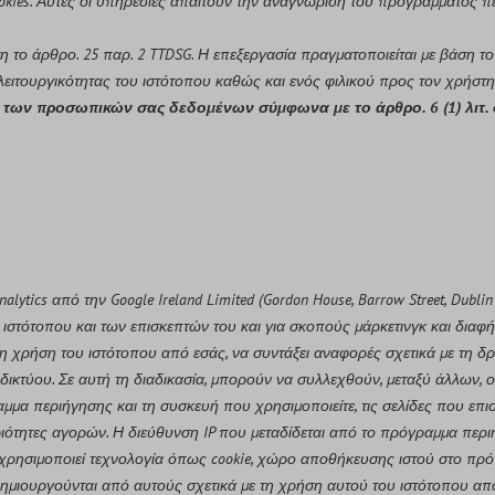
kies. Αυτές οι υπηρεσίες απαιτούν την αναγνώριση του προγράμματος π
 το άρθρο. 25 παρ. 2 TTDSG. Η επεξεργασία πραγματοποιείται με βάση το 
 λειτουργικότητας του ιστότοπου καθώς και ενός φιλικού προς τον χρήσ
 των προσωπικών σας δεδομένων σύμφωνα με το άρθρο. 6 (1) λιτ. 
ics από την Google Ireland Limited (Gordon House, Barrow Street, Dublin 4,
στότοπου και των επισκεπτών του και για σκοπούς μάρκετινγκ και διαφήμ
τη χρήση του ιστότοπου από εσάς, να συντάξει αναφορές σχετικά με τη δ
ιαδικτύου. Σε αυτή τη διαδικασία, μπορούν να συλλεχθούν, μεταξύ άλλων,
μμα περιήγησης και τη συσκευή που χρησιμοποιείτε, τις σελίδες που επ
ότητες αγορών. Η διεύθυνση IP που μεταδίδεται από το πρόγραμμα περιή
tics χρησιμοποιεί τεχνολογία όπως cookie, χώρο αποθήκευσης ιστού στο 
μιουργούνται από αυτούς σχετικά με τη χρήση αυτού του ιστότοπου από 