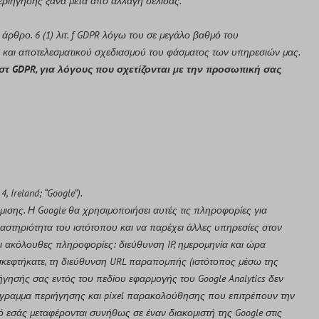
εριήγησης ξανά μετά από αλλαγή σελίδας.
άρθρο. 6 (1) λιτ. f GDPR λόγω του σε μεγάλο βαθμό του
τη και αποτελεσματικού σχεδιασμού του φάσματος των υπηρεσιών μας.
στ GDPR, για λόγους που σχετίζονται με την προσωπική σας
 Ireland; “Google”).
ισης. Η Google θα χρησιμοποιήσει αυτές τις πληροφορίες για
ραστηριότητα του ιστότοπου και να παρέχει άλλες υπηρεσίες στον
 οι ακόλουθες πληροφορίες: διεύθυνση IP, ημερομηνία και ώρα
ισκεφτήκατε, τη διεύθυνση URL παραπομπής (ιστότοπος μέσω της
γησής σας εντός του πεδίου εφαρμογής του Google Analytics δεν
πρόγραμμα περιήγησης και pixel παρακολούθησης που επιτρέπουν την
εσάς μεταφέρονται συνήθως σε έναν διακομιστή της Google στις