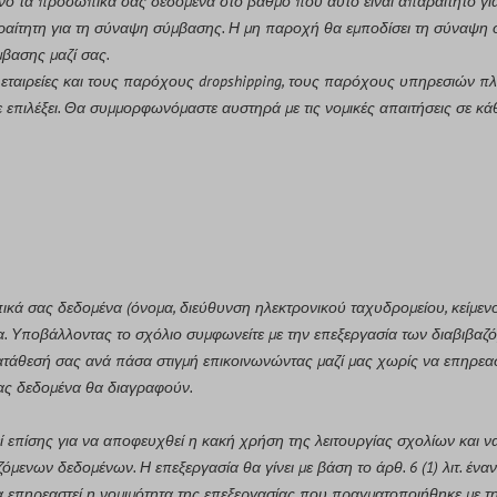
νο τα προσωπικά σας δεδομένα στο βαθμό που αυτό είναι απαραίτητο για
ραίτητη για τη σύναψη σύμβασης. Η μη παροχή θα εμποδίσει τη σύναψη 
μβασης μαζί σας.
ς εταιρείες και τους παρόχους dropshipping, τους παρόχους υπηρεσιών 
πιλέξει. Θα συμμορφωνόμαστε αυστηρά με τις νομικές απαιτήσεις σε κάθ
ικά σας δεδομένα (όνομα, διεύθυνση ηλεκτρονικού ταχυδρομείου, κείμεν
ια. Υποβάλλοντας το σχόλιο συμφωνείτε με την επεξεργασία των διαβιβαζόμ
ατάθεσή σας ανά πάσα στιγμή επικοινωνώντας μαζί μας χωρίς να επηρεασ
σας δεδομένα θα διαγραφούν.
ί επίσης για να αποφευχθεί η κακή χρήση της λειτουργίας σχολίων και 
μενων δεδομένων. Η επεξεργασία θα γίνει με βάση το άρθ. 6 (1) λιτ. έν
επηρεαστεί η νομιμότητα της επεξεργασίας που πραγματοποιήθηκε με τη 