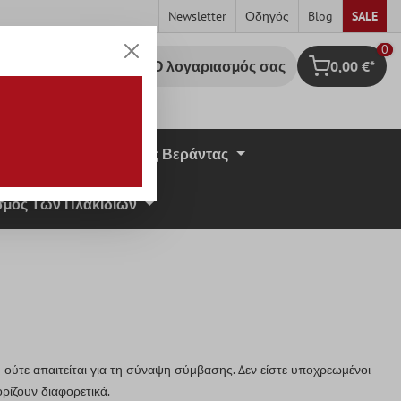
Newsletter
Οδηγός
Blog
SALE
0
Ο λογαριασμός σας
0,00 €*
Καλάθι Αγορ
σική Πέτρα
Πλάκες Βεράντας
μος Των Πλακιδίων
ούτε απαιτείται για τη σύναψη σύμβασης. Δεν είστε υποχρεωμένοι
ρίζουν διαφορετικά.