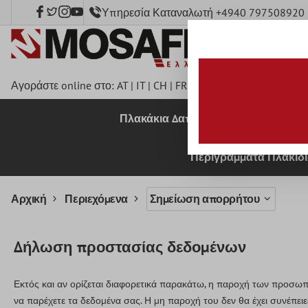
Υπηρεσία Καταναλωτή +4940 797508920
κύριο περιεχόμενο
Αγοράστε online στο:
AT
|
IT
|
CH
|
FR
|
DE
|
UK
|
CZ
|
SE
|
DK
|
B
Πλακάκια Δαπέδου
Πλακάκια 
Περιγράμματα Πλακιδ
Αρχική
Περιεχόμενα
Σημείωση απορρήτου
Δήλωση προστασίας δεδομένων
Εκτός και αν ορίζεται διαφορετικά παρακάτω, η παροχή των προσωπι
να παρέχετε τα δεδομένα σας. Η μη παροχή του δεν θα έχει συνέπειε