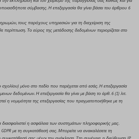
 την εκπλήρωση και τον χειρισμό της παραγγελίας σας καθώς και για
οποιασδήποτε σύμβασης. Η επεξεργασία θα γίνει βάσει του άρθρου 6
πληρωμών, τους παρόχους υπηρεσιών για τη διαχείριση της
ε περίπτωση. Το εύρος της μετάδοσης δεδομένων περιορίζεται στο
ο σχολίου) μόνο στο πεδίο που παρέχεται από εσάς. Η επεξεργασία
ενων δεδομένων. Η επεξεργασία θα γίνει με βάση το άρθ. 6 (1) λιτ.
τεί η νομιμότητα της επεξεργασίας που πραγματοποιήθηκε με τη
να διασφαλιστεί η ασφάλεια των συστημάτων πληροφορικής μας.
αν GDPR με τη συγκατάθεσή σας. Μπορείτε να ανακαλέσετε τη
συγκατάθεσή σας μέχρι την ανάκληση. Στη συνέχεια, η διεύθυνση IP