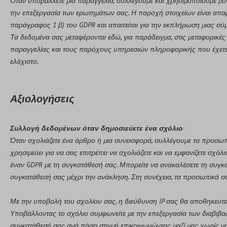
Όταν υποβάλλετε μια παραγγελία, συλλέγουμε και χρησιμοποιούμε μό
την επεξεργασία των ερωτημάτων σας. Η παροχή στοιχείων είναι απα
παράγραφος 1 β) του GDPR και απαιτείται για την εκπλήρωση μιας σύ
Τα δεδομένα σας μεταφέρονται εδώ, για παράδειγμα, στις μεταφορικέ
παραγγελίας και τους παρόχους υπηρεσιών πληροφορικής που έχετε ε
ελάχιστο.
Αξιολογήσεις
Συλλογή δεδομένων όταν δημοσιεύετε ένα σχόλιο
Όταν σχολιάζετε ένα άρθρο ή μια συνεισφορά, συλλέγουμε τα προσωπ
χρησιμεύει για να σας επιτρέπει να σχολιάζετε και να εμφανίζετε σχόλ
έναν GDPR με τη συγκατάθεσή σας. Μπορείτε να ανακαλέσετε τη συγκ
συγκατάθεσή σας μέχρι την ανάκληση. Στη συνέχεια, τα προσωπικά 
Με την υποβολή του σχολίου σας, η διεύθυνση IP σας θα αποθηκευτε
Υποβάλλοντας το σχόλιο συμφωνείτε με την επεξεργασία των διαβιβαζό
συγκατάθεσή σας ανά πάσα στιγμή επικοινωνώντας μαζί μας χωρίς να 