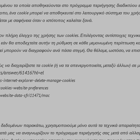
ία κειμένου τα οποία αποθηκεύονται στο πρόγραμμα περιήγησης διαδικτύο
οπο, ένα cookie μπορεί να αποθηκευτεί στο λειτουργικό σύστημα του χρήσ
ι με σαφήνεια όταν ο ιστότοπος καλείται ξανά.
ν πλήρη έλεγχο της χρήσης των cookies. Επιλέγοντας αντίστοιχες τεχνικ
τε εάν θα αποδεχτείτε αυτήν τη ρύθμιση σε κάθε μεμονωμένη περίπτωση κ
ί μπορούν να διαγραφούν ανά πάσα στιγμή. Θα θέλαμε, ωστόσο, να επιση
να διαχειρίζεστε τα cookie (ή να τα απενεργοποιείτε, μεταξύ άλλων) σε
ts/answer/61416?hl=el
s-internet-explorer-delete-manage-cookies
cookies-website-preferences
-website-data-sfri11471/mac
δομένων παρακάτω, χρησιμοποιούμε μόνο αυτά τα τεχνικά απαραίτητα co
ήματά μας να αναγνωρίζουν το πρόγραμμα περιήγησής σας μετά από αλλαγ