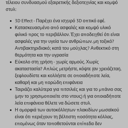
τέλειου συνδυασμού εξαιρετικής δεξιοτεχνίας και κομψό
στυλ:
3D Effect - Παρέχει ένα ισχυρό 3D οπτικό εφέ.
Κατασκευασμένο από ασφαλές και κομψό υλικό
φιλικό προς το περιβάλλον. Έχει αποδειχθεί ότι είναι
ασφαλές για την υγεία των ανθρώπων. μη τοξικό?
Αντιβακτηριδιακό; κατά του μούχλας? Ανθεκτικό στη
θερμότητα και την υγρασία
Εύκολο στη χρήση - χωρίς αρμούς. Χωρίς
ακαταστασία? Απλώς μετρήστε, κόψτε (αν χρειάζεται),
ξεφλουδίστε και κολλήστε σε οποιαδήποτε λεία,
καθαρή και μη πορώδη επιφάνεια
Ταιριάζει καλύτερα για πιτσιλιές και για το μπάνιο σας
(μην το χρησιμοποιείτε στο ντους) ή για οποιαδήποτε
λεία επιφάνεια θέλετε να δώσετε στυλ.
Η ομορφιά των αυτοκόλλητων πλακιδίων μωσαϊκού
είναι ότι περιέχουν τη βέλτιστη ποσότητα κόλλας,
επομένως όταν τοποθετούνται επίπεδα δεν