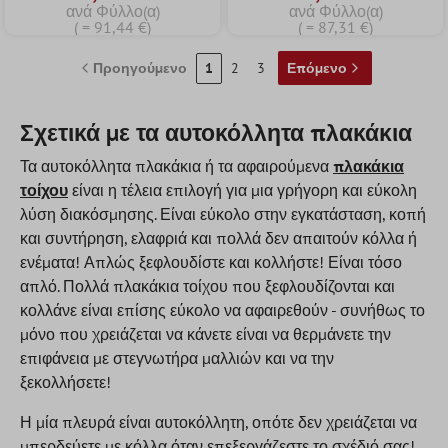
ανά Φύλλο(α)
ανά Φύλλο(α)
( = 91,44 €)
( = 87,31 €)
Προηγούμενο
1
2
3
Επόμενο
Σχετικά με τα αυτοκόλλητα πλακάκια
Τα αυτοκόλλητα πλακάκια ή τα αφαιρούμενα
πλακάκια
τοίχου
είναι η τέλεια επιλογή για μια γρήγορη και εύκολη
λύση διακόσμησης. Είναι εύκολο στην εγκατάσταση, κοπή
και συντήρηση, ελαφριά και πολλά δεν απαιτούν κόλλα ή
ενέματα! Απλώς ξεφλουδίστε και κολλήστε! Είναι τόσο
απλό. Πολλά πλακάκια τοίχου που ξεφλουδίζονται και
κολλάνε είναι επίσης εύκολο να αφαιρεθούν - συνήθως το
μόνο που χρειάζεται να κάνετε είναι να θερμάνετε την
επιφάνεια με στεγνωτήρα μαλλιών και να την
ξεκολλήσετε!
Η μία πλευρά είναι αυτοκόλλητη, οπότε δεν χρειάζεται να
μπερδεύετε με κόλλα όταν επεξεργάζεστε το σχέδιό σας!