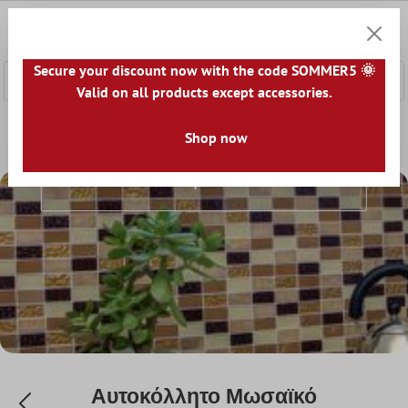
κύριο περιεχόμενο
0
Καλάθ
Secure your discount now with the code SOMMER5 🌞
Valid on all products except accessories.
Αρχική
Ψηφιδωτά Πλακάκια
Shop now
Αυτοκόλλητο Μωσαϊκό
Αυτοκόλλητο Μωσαϊκό
Αυτοκόλλητο Μωσαϊκό