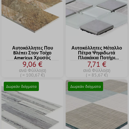
Αυτοκόλλητες Που
Αυτοκόλλητες Mέταλλο
Bλέπει Στον Tοίχο
Πέτρα Ψηφιδωτά
Americus Χρυσός
Πλακάκια Ποτήρι
9,06 €
7,71 €
Ασπρο
ανά Φύλλο(α)
ανά Φύλλο(α)
( = 100,67 €)
( = 85,67 €)
Δωρεάν δείγματα
Δωρεάν δείγματα