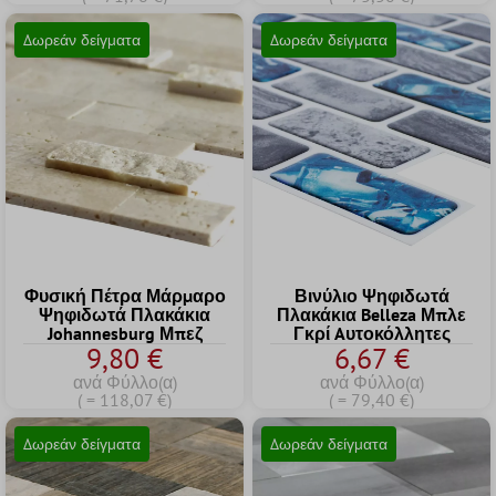
Δωρεάν δείγματα
Δωρεάν δείγματα
Φυσική Πέτρα Μάρμαρο
Βινύλιο Ψηφιδωτά
Ψηφιδωτά Πλακάκια
Πλακάκια Belleza Μπλε
Johannesburg Μπεζ
Γκρί Aυτοκόλλητες
9,80 €
6,67 €
ανά Φύλλο(α)
ανά Φύλλο(α)
( = 118,07 €)
( = 79,40 €)
Δωρεάν δείγματα
Δωρεάν δείγματα