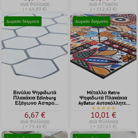
ανά Φύλλο(α)
ανά 4 Πακέτο
( = 64,89 €)
( = 112,42 €)
Δωρεάν δείγματα
Δωρεάν δείγματα
Βινύλιο Ψηφιδωτά
Mέταλλο Retro
Πλακάκια Edinburg
Ψηφιδωτά Πλακάκια
Εξάγωνο Ασπρο
AyBatur Aυτοκόλλητες
Aυτοκόλλητες
Χρωματιστό
Μέση βαθμολογία 5 α
6,67 €
10,01 €
ανά Φύλλο(α)
ανά Φύλλο(α)
( = 79,40 €)
( = 107,63 €)