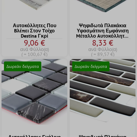
Αυτοκόλλητες Που
Ψηφιδωτά Πλακάκια
Bλέπει Στον Tοίχο
Υφασμάτινη Εμφάνιση
Destina Γκρί
Mέταλλο Aυτοκόλλητες
9,06 €
8,33 €
Taxco Mix
ανά Φύλλο(α)
ανά Φύλλο(α)
( = 100,67 €)
( = 89,57 €)
Δωρεάν δείγματα
Δωρεάν δείγματα