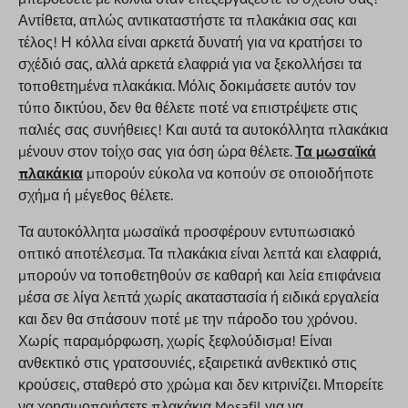
Αντίθετα, απλώς αντικαταστήστε τα πλακάκια σας και
τέλος! Η κόλλα είναι αρκετά δυνατή για να κρατήσει το
σχέδιό σας, αλλά αρκετά ελαφριά για να ξεκολλήσει τα
τοποθετημένα πλακάκια. Μόλις δοκιμάσετε αυτόν τον
τύπο δικτύου, δεν θα θέλετε ποτέ να επιστρέψετε στις
παλιές σας συνήθειες! Και αυτά τα αυτοκόλλητα πλακάκια
μένουν στον τοίχο σας για όση ώρα θέλετε.
Τα μωσαϊκά
πλακάκια
μπορούν εύκολα να κοπούν σε οποιοδήποτε
σχήμα ή μέγεθος θέλετε.
Τα αυτοκόλλητα μωσαϊκά προσφέρουν εντυπωσιακό
οπτικό αποτέλεσμα. Τα πλακάκια είναι λεπτά και ελαφριά,
μπορούν να τοποθετηθούν σε καθαρή και λεία επιφάνεια
μέσα σε λίγα λεπτά χωρίς ακαταστασία ή ειδικά εργαλεία
και δεν θα σπάσουν ποτέ με την πάροδο του χρόνου.
Χωρίς παραμόρφωση, χωρίς ξεφλούδισμα! Είναι
ανθεκτικό στις γρατσουνιές, εξαιρετικά ανθεκτικό στις
κρούσεις, σταθερό στο χρώμα και δεν κιτρινίζει. Μπορείτε
να χρησιμοποιήσετε πλακάκια Mosafil για να