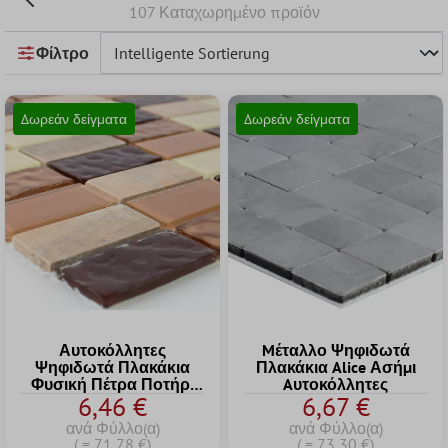
107 Καταχωρημένο προϊόν
Φίλτρο
Δωρεάν δείγματα
Δωρεάν δείγματα
Αυτοκόλλητες
Mέταλλο Ψηφιδωτά
Ψηφιδωτά Πλακάκια
Πλακάκια Alice Ασήμι
Φυσική Πέτρα Ποτήρι
Aυτοκόλλητες
6,46 €
6,67 €
Μπεζ Kαφέ Brick
ανά Φύλλο(α)
ανά Φύλλο(α)
( = 71,78 €)
( = 73,30 €)