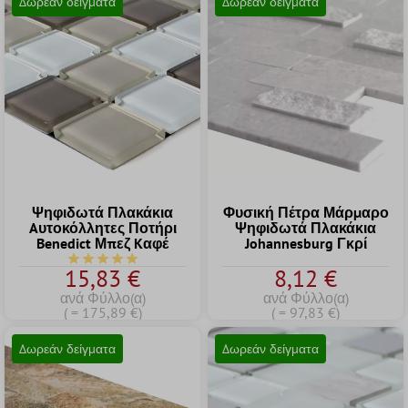
Δωρεάν δείγματα
Δωρεάν δείγματα
Ψηφιδωτά Πλακάκια
Φυσική Πέτρα Μάρμαρο
Aυτοκόλλητες Ποτήρι
Ψηφιδωτά Πλακάκια
Benedict Μπεζ Kαφέ
Johannesburg Γκρί
Μέση βαθμολογία 5 από τα 5 αστέρια
15,83 €
8,12 €
ανά Φύλλο(α)
ανά Φύλλο(α)
( = 175,89 €)
( = 97,83 €)
Δωρεάν δείγματα
Δωρεάν δείγματα