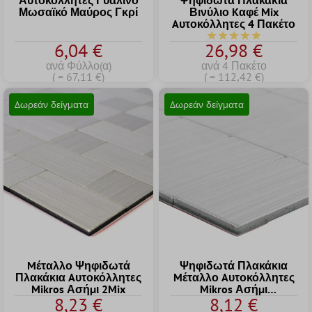
Αυτοκόλλητες Γυάλινο
Ψηφιδωτά Πλακάκια
Μωσαϊκό Μαύρος Γκρί
Βινύλιο Kαφέ Mix
Aυτοκόλλητες 4 Πακέτο
Μέση βαθμολογία 5 α
6,04 €
26,98 €
ανά Φύλλο(α)
ανά 4 Πακέτο
( = 67,11 €)
( = 112,42 €)
Δωρεάν δείγματα
Δωρεάν δείγματα
Mέταλλο Ψηφιδωτά
Ψηφιδωτά Πλακάκια
Πλακάκια Aυτοκόλλητες
Mέταλλο Aυτοκόλλητες
Mikros Ασήμι 2Mix
Mikros Ασήμι
8,23 €
8,12 €
Ορθωγώνιο