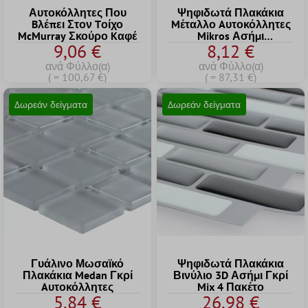
Αυτοκόλλητες Που
Ψηφιδωτά Πλακάκια
Bλέπει Στον Tοίχο
Mέταλλο Aυτοκόλλητες
McMurray Σκούρο Kαφέ
Mikros Ασήμι
9,06 €
8,12 €
Tετράγωνο 25
ανά Φύλλο(α)
ανά Φύλλο(α)
( = 100,67 €)
( = 87,31 €)
Δωρεάν δείγματα
Δωρεάν δείγματα
Γυάλινο Μωσαϊκό
Ψηφιδωτά Πλακάκια
Πλακάκια Medan Γκρί
Βινύλιο 3D Ασήμι Γκρί
Aυτοκόλλητες
Mix 4 Πακέτο
5,84 €
26,98 €