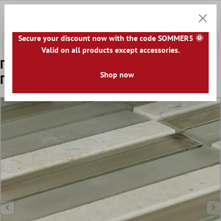
κύριο περιεχόμενο
0
Καλάθ
Secure your discount now with the code SOMMER5 🌞
Valid on all products except accessories.
Πρότυπο από Ψηφιδωτά Πλακάκια
Shop now
Ποτήρι Μάρμαρο Barbuda Kρέμα