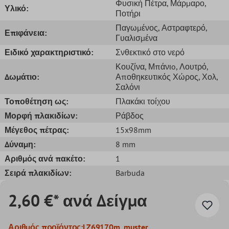
Φυσική Πέτρα
, Μάρμαρο
,
Υλικό:
Ποτήρι
Παγωμένος
, Αστραφτερό
,
Επιφάνεια:
Γυαλισμένα
Ειδικό χαρακτηριστικό:
Σνθεκτικό στο νερό
Κουζίνα
, Μπάνιo
, Λουτρό
,
Δωμάτιο:
Αποθηκευτικός Χώρος
, Χολ
,
Σαλόνι
Τοποθέτηση ως:
Πλακάκι τοίχου
Μορφή πλακιδίων:
Ράβδος
Μέγεθος πέτρας:
15x98mm
Δύναμη:
8 mm
Αριθμός ανά πακέτο:
1
Σειρά πλακιδίων:
Barbuda
2,60 €* ανά Δείγμα
Αριθμός προϊόντος:
LZ69170m_muster