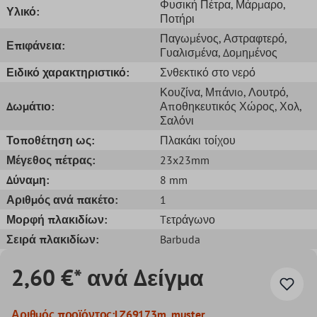
Φυσική Πέτρα
, Μάρμαρο
,
Υλικό:
Ποτήρι
Παγωμένος
, Αστραφτερό
,
Επιφάνεια:
Γυαλισμένα
, Δομημένος
Ειδικό χαρακτηριστικό:
Σνθεκτικό στο νερό
Κουζίνα
, Μπάνιo
, Λουτρό
,
Δωμάτιο:
Αποθηκευτικός Χώρος
, Χολ
,
Σαλόνι
Τοποθέτηση ως:
Πλακάκι τοίχου
Μέγεθος πέτρας:
23x23mm
Δύναμη:
8 mm
Αριθμός ανά πακέτο:
1
Μορφή πλακιδίων:
Tετράγωνο
Σειρά πλακιδίων:
Barbuda
2,60 €* ανά Δείγμα
Αριθμός προϊόντος:
LZ69173m_muster