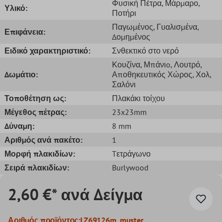
Φυσική Πέτρα
, Μάρμαρο
,
Υλικό:
Ποτήρι
Παγωμένος
, Γυαλισμένα
,
Επιφάνεια:
Δομημένος
Ειδικό χαρακτηριστικό:
Σνθεκτικό στο νερό
Κουζίνα
, Μπάνιo
, Λουτρό
,
Δωμάτιο:
Αποθηκευτικός Χώρος
, Χολ
,
Σαλόνι
Τοποθέτηση ως:
Πλακάκι τοίχου
Μέγεθος πέτρας:
23x23mm
Δύναμη:
8 mm
Αριθμός ανά πακέτο:
1
Μορφή πλακιδίων:
Tετράγωνο
Σειρά πλακιδίων:
Burlywood
2,60 €* ανά Δείγμα
Αριθμός προϊόντος:
LZ69126m_muster