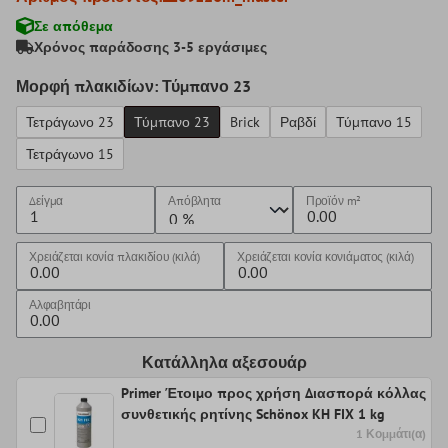
Σε απόθεμα
Χρόνος παράδοσης 3-5 εργάσιμες
Μορφή πλακιδίων: Τύμπανο 23
Τετράγωνο 23
Τύμπανο 23
Brick
Ραβδί
Τύμπανο 15
Τετράγωνο 15
Δείγμα
Απόβλητα
Προϊόν
m²
Χρειάζεται κονία πλακιδίου (κιλά)
Χρειάζεται κονία κονιάματος (κιλά)
Αλφαβητάρι
Κατάλληλα αξεσουάρ
Primer Έτοιμο προς χρήση Διασπορά κόλλας
συνθετικής ρητίνης Schönox KH FIX 1 kg
1 Κομμάτι(α)