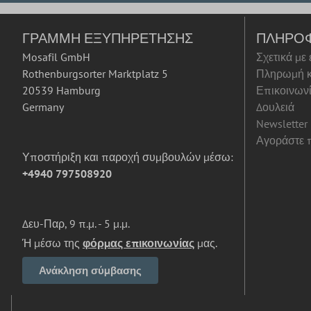
ΓΡΑΜΜΉ ΕΞΥΠΗΡΈΤΗΣΗΣ
ΠΛΗΡΟ
Mosafil GmbH
Σχετικά με
Rothenburgsorter Marktplatz 5
Πληρωμή κ
20539 Hamburg
Επικοινων
Germany
Δουλειά
Newsletter
Αγοράστε π
Υποστήριξη και παροχή συμβουλών μέσω:
+4940 797508920
Δευ-Παρ, 9 π.μ. - 5 μ.μ.
Ή μέσω της
φόρμας επικοινωνίας
μας.
Ανάκληση σύμβασης