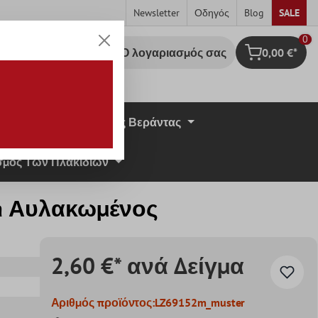
Newsletter
Οδηγός
Blog
SALE
0
Ο λογαριασμός σας
0,00 €*
Καλάθι Αγορ
σική Πέτρα
Πλάκες Βεράντας
μος Των Πλακιδίων
a Αυλακωμένος
2,60 €* ανά Δείγμα
Αριθμός προϊόντος:
LZ69152m_muster