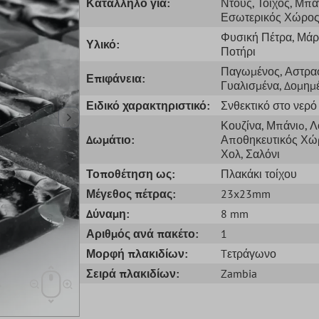
Κατάλληλο για:
Ντους
, Τοίχος
, Μπά
Εσωτερικός Χώρο
Φυσική Πέτρα
, Μά
Υλικό:
Ποτήρι
Παγωμένος
, Αστρα
Επιφάνεια:
Γυαλισμένα
, Δομημ
Ειδικό χαρακτηριστικό:
Σνθεκτικό στο νερό
Κουζίνα
, Μπάνιo
, 
Δωμάτιο:
Αποθηκευτικός Χώ
Χολ
, Σαλόνι
Τοποθέτηση ως:
Πλακάκι τοίχου
Μέγεθος πέτρας:
23x23mm
Δύναμη:
8 mm
Αριθμός ανά πακέτο:
1
Μορφή πλακιδίων:
Tετράγωνο
Σειρά πλακιδίων:
Zambia