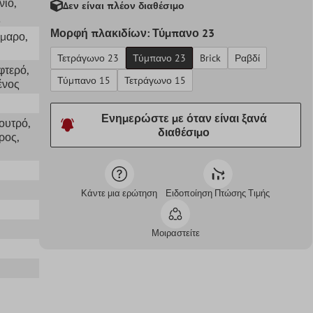
νιο
,
Δεν είναι πλέον διαθέσιμο
ς
Μορφή πλακιδίων: Τύμπανο 23
ρμαρο
,
Τετράγωνο 23
Τύμπανο 23
Brick
Ραβδί
φτερό
,
Τύμπανο 15
Τετράγωνο 15
ένος
Ενημερώστε με όταν είναι ξανά
Λουτρό
,
διαθέσιμο
ρος
,
Κάντε μια ερώτηση
Ειδοποίηση Πτώσης Τιμής
Μοιραστείτε