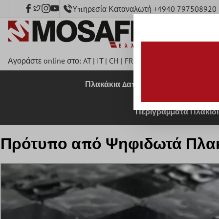
Υπηρεσία Καταναλωτή +4940 797508920
κύριο περιεχόμενο
Αγοράστε online στο:
AT
|
IT
|
CH
|
FR
|
DE
|
UK
|
CZ
|
SE
|
DK
|
B
Πλακάκια Δαπέδου
Πλακάκια 
Περιγράμματα Πλακιδ
Πρότυπο από Ψηφιδωτά Πλακ