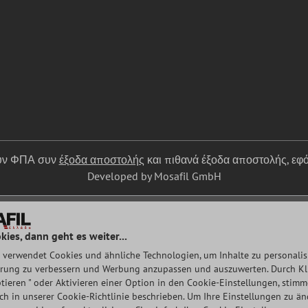
ουν ΦΠΑ συν
έξοδα αποστολής
και πιθανά έξοδα αποστολής, εφό
Developed by Mosafil GmbH
kies, dann geht es weiter...
 verwendet Cookies und ähnliche Technologien, um Inhalte zu personalisi
rung zu verbessern und Werbung anzupassen und auszuwerten. Durch Klic
tieren " oder Aktivieren einer Option in den Cookie-Einstellungen, stim
auch in unserer Cookie-Richtlinie beschrieben. Um Ihre Einstellungen zu ä