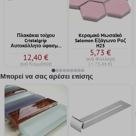
Πλακάκια τοίχου
Kεραμικό Mωσαϊκό
Cristalgrip
Salomon Εξάγωνο Ροζ
Αυτοκόλλητο ύφασμα
H23
5,73 €
Ταινία Velcro 30cm
12,40 €
ανά Φύλλο(α)
ανά Κομμάτι(α)
( = 73,46 €)
Μπορεί να σας αρέσει επίσης