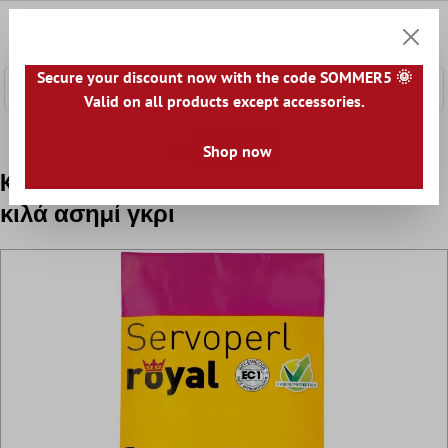
κύριο περιεχόμενο
0
Καλάθ
Secure your discount now with the code SOMMER5 🌞
Valid on all products except accessories.
Αρχική
Αξεσουάρ
Ενέματα
Κονίαμα για πισίνες & υ
Shop now
Kiesel Servoperl royal - ένωση αρμών - 5
κιλά ασημί γκρι