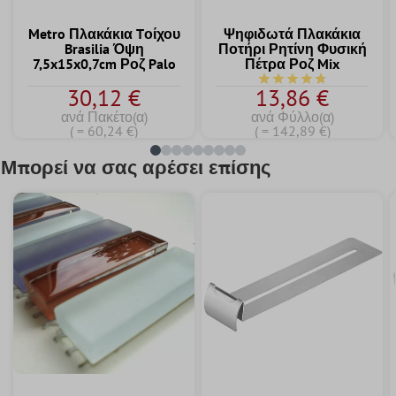
Metro Πλακάκια Tοίχου
Ψηφιδωτά Πλακάκια
Brasilia Όψη
Ποτήρι Ρητίνη Φυσική
7,5x15x0,7cm Ροζ Palo
Πέτρα Ροζ Mix
Μέση βαθμολογία 4.7 
30,12 €
13,86 €
ανά Πακέτο(α)
ανά Φύλλο(α)
( = 60,24 €)
( = 142,89 €)
Μπορεί να σας αρέσει επίσης