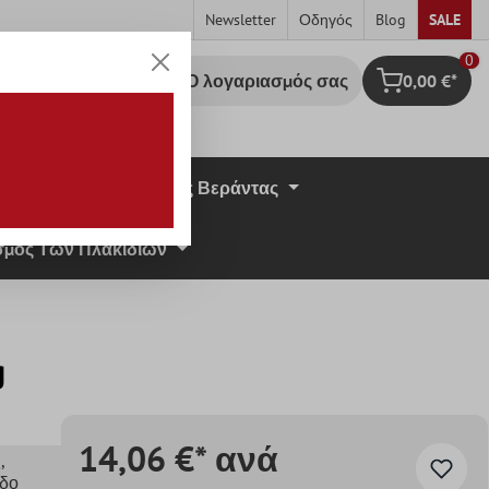
Newsletter
Οδηγός
Blog
SALE
0
Ο λογαριασμός σας
0,00 €*
Καλάθι Αγορ
σική Πέτρα
Πλάκες Βεράντας
μος Των Πλακιδίων
g
14,06 €* ανά
ς
,
εδο