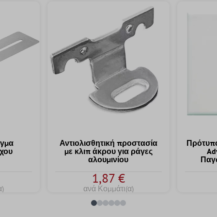
ιγμα
Αντιολισθητική προστασία
Πρότυπο
ίχου
με κλιπ άκρου για ράγες
Ad
αλουμινίου
Παγ
1,87 €
α)
ανά Κομμάτι(α)