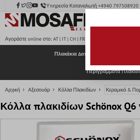
Υπηρεσία Καταναλωτή +4940 797508920
κύριο περιεχόμενο
Αγοράστε online στο:
AT
|
IT
|
CH
|
FR
|
DE
|
UK
|
CZ
|
SE
|
DK
|
B
Πλακάκια Δαπέδου
Πλακάκια 
Περιγράμματα Πλακιδ
Αρχική
Αξεσουάρ
Κόλλα Πλακιδίων
Κεραμικά & Πορ
Κόλλα πλακιδίων Schönox Q6 