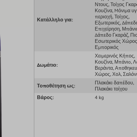
Ντους
, Τοίχος Γκαρ
Κουζίνα
, Mόνιμα υ
περιοχή
, Τοίχος
,
Κατάλληλο για:
Εξωτερικός
, Δάπεδ
Επιχείρηση
, Μπάνι
Δάπεδο Γκαράζ
, Πι
Εσωτερικός Χώρο
Εμπορικός
Χειμερινός Κήπος
,
Κουζίνα
, Μπάνιo
, 
Δωμάτιο:
Βεράντα
, Αποθηκευ
Χώρος
, Χολ
, Σαλόν
Πλακάκι δαπέδου
,
Τοποθέτηση ως:
Πλακάκι τοίχου
Βάρος:
4 kg