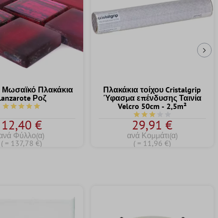
Επ
ο Μωσαϊκό Πλακάκια
Πλακάκια τοίχου Cristalgrip
Lanzarote Ροζ
Ύφασμα επένδυσης Ταινία
Velcro 50cm - 2,5m²
Μέση βαθμολογία 5 από τα 5 αστέρια
Μέση βαθμολογία 3 από 
12,40 €
29,91 €
ανά Φύλλο(α)
ανά Κομμάτι(α)
( = 137,78 €)
( = 11,96 €)