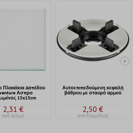
Επ
 Πλακάκια Δαπέδου
Αυτοεπιπεδούμενη κεφαλή
venture Ασπρο
βάθρου με σταυρό αρμού
ωμένος 15x15cm
2,31 €
2,50 €
ανά Δείγμα
ανά Κομμάτι(α)