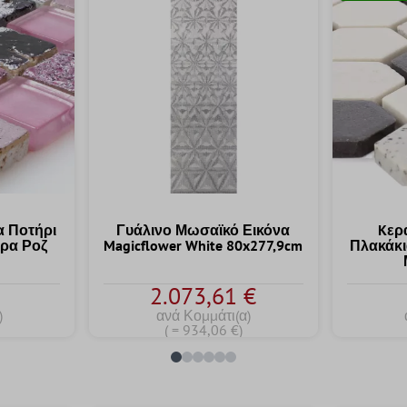
 Ποτήρι
Γυάλινο Μωσαϊκό Εικόνα
Kερ
τρα Ροζ
Magicflower White 80x277,9cm
Πλακάκι
ογία 4.7 από τα 5 αστέρια
2.073,61 €
)
ανά Κομμάτι(α)
( = 934,06 €)