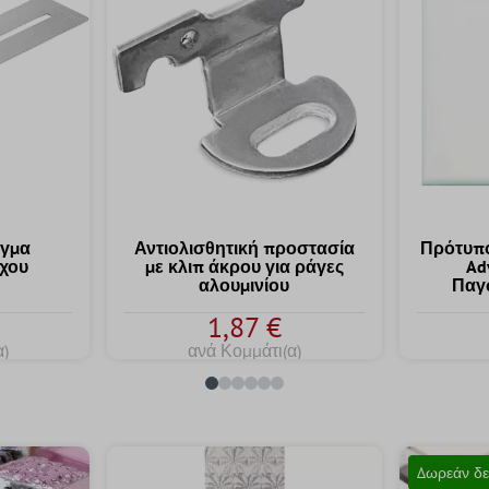
ιγμα
Αντιολισθητική προστασία
Πρότυπο
ίχου
με κλιπ άκρου για ράγες
Ad
αλουμινίου
Παγ
1,87 €
α)
ανά Κομμάτι(α)
Δωρεάν δε