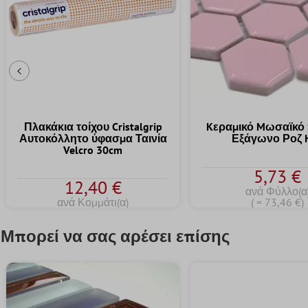
Προηγούμενη Διαφάνεια
Πλακάκια τοίχου Cristalgrip
Kεραμικό Mωσαϊκό 
Αυτοκόλλητο ύφασμα Ταινία
Εξάγωνο Ροζ 
Velcro 30cm
5,73 €
12,40 €
ανά Φύλλο(α
ανά Κομμάτι(α)
( = 73,46 €)
Μπορεί να σας αρέσει επίσης