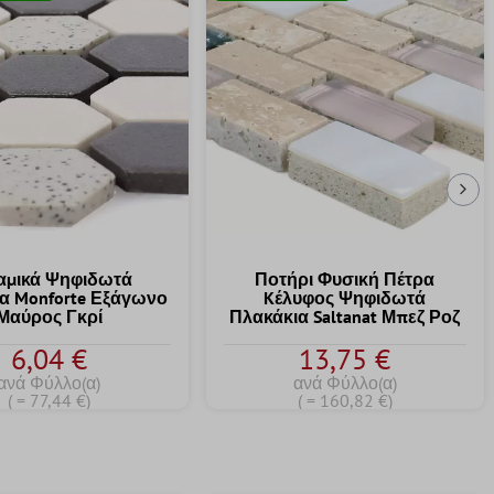
Επ
αμικά Ψηφιδωτά
Ποτήρι Φυσική Πέτρα
α Monforte Εξάγωνο
Kέλυφος Ψηφιδωτά
Μαύρος Γκρί
Πλακάκια Saltanat Μπεζ Ροζ
6,04 €
13,75 €
ανά Φύλλο(α)
ανά Φύλλο(α)
( = 77,44 €)
( = 160,82 €)