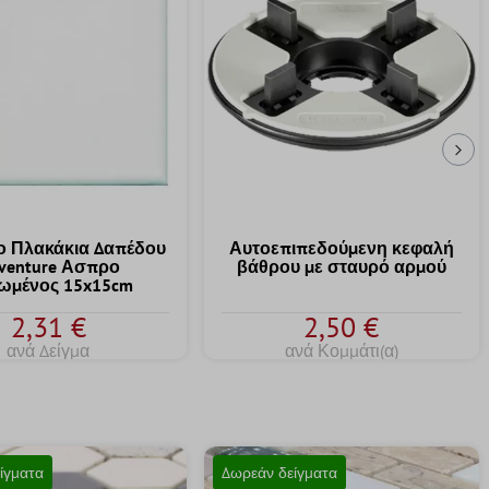
Επ
 Πλακάκια Δαπέδου
Αυτοεπιπεδούμενη κεφαλή
venture Ασπρο
βάθρου με σταυρό αρμού
ωμένος 15x15cm
2,31 €
2,50 €
ανά Δείγμα
ανά Κομμάτι(α)
ίγματα
Δωρεάν δείγματα