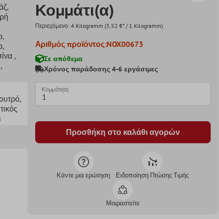
Κομμάτι(α)
άζ
,
γρή
Περιεχόμενο:
4 Kilogramm
(3,52 €* / 1 Kilogramm)
ο
,
Αριθμός προϊόντος:
NOX00673
ο
,
σίνα
,
Σε απόθεμα
ς
,
Χρόνος παράδοσης 4-6 εργάσιμες
Κομμάτι(α)
Λουτρό
,
τικός
ι
Προσθήκη στο καλάθι αγορών
Κάντε μια ερώτηση
Ειδοποίηση Πτώσης Τιμής
Μοιραστείτε