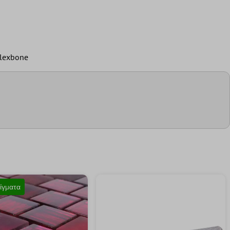
Flexbone
ίγματα