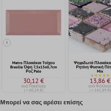
Προηγούμενη Διαφάνεια
Metro Πλακάκια Tοίχου
Ψηφιδωτά Πλακάκια
Brasilia Όψη 7,5x15x0,7cm
Ρητίνη Φυσική Πέ
Ροζ Palo
Mix
Μέση βαθμολ
30,12 €
13,86 €
ανά Πακέτο(α)
ανά Φύλλο(α
( = 60,24 €)
( = 142,89 €)
Μπορεί να σας αρέσει επίσης