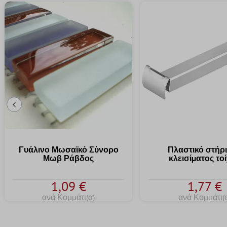
Προηγούμενη Διαφάνεια
Γυάλινο Μωσαϊκό Σύνορο
Πλαστικό στήρ
Μωβ Ράβδος
κλεισίματος το
1,09 €
1,77 €
ανά Κομμάτι(α)
ανά Κομμάτι(