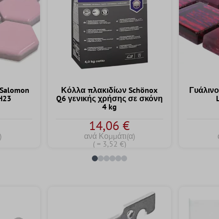
Salomon
Κόλλα πλακιδίων Schönox
Γυάλιν
H23
Q6 γενικής χρήσης σε σκόνη
4 kg
14,06 €
)
ανά Κομμάτι(α)
( = 3,52 €)