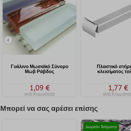
Προηγούμενη Διαφάνεια
Γυάλινο Μωσαϊκό Σύνορο
Πλαστικό στήρ
Μωβ Ράβδος
κλεισίματος το
1,09 €
1,77 €
ανά Κομμάτι(α)
ανά Κομμάτι(
Μπορεί να σας αρέσει επίσης
Δωρεάν δείγματα