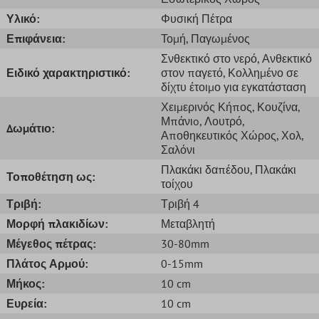
Υλικό:
Φυσική Πέτρα
Επιφάνεια:
Τομή
, Παγωμένος
Σνθεκτικό στο νερό
, Ανθεκτικό
Ειδικό χαρακτηριστικό:
στον παγετό
, Κολλημένο σε
δίχτυ έτοιμο για εγκατάσταση
Χειμερινός Κήπος
, Κουζίνα
,
Μπάνιo
, Λουτρό
,
Δωμάτιο:
Αποθηκευτικός Χώρος
, Χολ
,
Σαλόνι
Πλακάκι δαπέδου
, Πλακάκι
Τοποθέτηση ως:
τοίχου
Τριβή:
Τριβή 4
Μορφή πλακιδίων:
Μεταβλητή
Μέγεθος πέτρας:
30-80mm
Πλάτος Αρμού:
0-15mm
Μήκος:
10 cm
Ευρεία:
10 cm