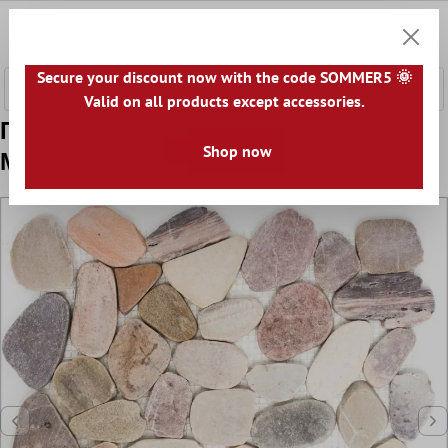
κύριο περιεχόμενο
0
Καλάθ
Secure your discount now with the code SOMMER5 🌞
Valid on all products except accessories.
Πρότυπο από Bότσαλα Ποταμού
Shop now
Μωσαϊκό Φυσική Πέτρα Τομή Kos