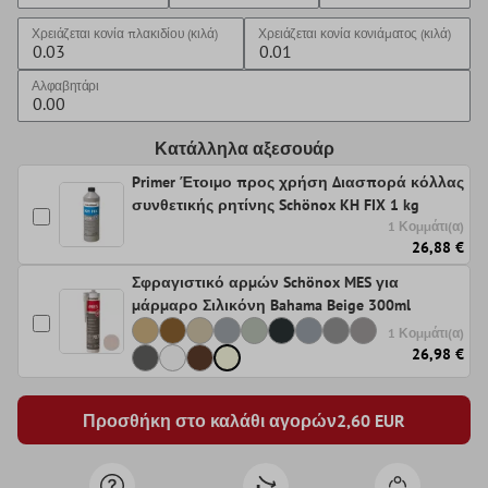
Χρειάζεται κονία πλακιδίου (κιλά)
Χρειάζεται κονία κονιάματος (κιλά)
Αλφαβητάρι
Κατάλληλα αξεσουάρ
Primer Έτοιμο προς χρήση Διασπορά κόλλας
συνθετικής ρητίνης Schönox KH FIX 1 kg
1 Κομμάτι(α)
26,88 €
Σφραγιστικό αρμών Schönox MES για
μάρμαρο Σιλικόνη Bahama Beige 300ml
1 Κομμάτι(α)
26,98 €
Προσθήκη στο καλάθι αγορών
2,60
EUR