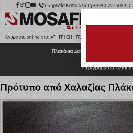
Υπηρεσία Καταναλωτή +4940 797508920
κύριο περιεχόμενο
Αγοράστε online στο:
AT
|
IT
|
CH
|
FR
|
DE
|
UK
|
CZ
|
SE
|
DK
|
B
Πλακάκια Δαπέδου
Πλακάκια 
Περιγράμματα Πλακιδ
Πρότυπο από Χαλαζίας Πλάκ