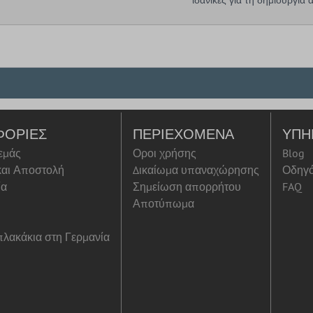
ΦΟΡΊΕΣ
ΠΕΡΙΕΧΌΜΕΝΑ
ΥΠΗ
 εμάς
Οροι χρήσης
Blog
αι Αποστολή
Δικαίωμα υπαναχώρησης
Οδηγ
ία
Σημείωση απορρήτου
FAQ
Αποτύπωμα
λακάκια στη Γερμανία