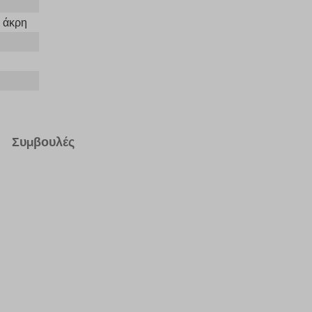
α άκρη
Συμβουλές