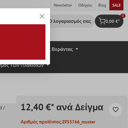
Newsletter
Οδηγός
Blog
SALE
0
Ο λογαριασμός σας
0,00 €*
Καλάθι Αγορ
σική Πέτρα
Πλάκες Βεράντας
μος Των Πλακιδίων
12,40 €* ανά Δείγμα
α /
Αριθμός προϊόντος:
ZF55766_muster