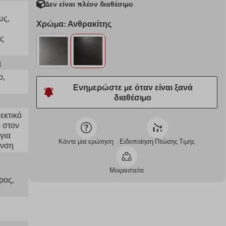
Δεν είναι πλέον διαθέσιμο
υς
,
Χρώμα: Ανθρακίτης
ός
η
ο
,
Ενημερώστε με όταν είναι ξανά
διαθέσιμο
θεκτικό
ό στον
για
Κάντε μια ερώτηση
Ειδοποίηση Πτώσης Τιμής
ανση
Μοιραστείτε
ρος
,