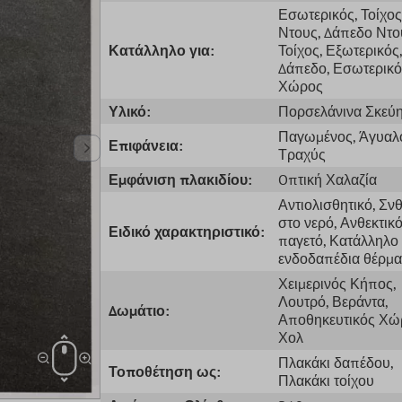
Εσωτερικός
, Τοίχος
Ντους
, Δάπεδο Ντο
Κατάλληλο για:
Τοίχος
, Εξωτερικός
,
Δάπεδο
, Εσωτερικ
Χώρος
Υλικό:
Πορσελάνινα Σκεύ
Παγωμένος
, Άγυαλ
Επιφάνεια:
Τραχύς
Εμφάνιση πλακιδίου:
Oπτική Χαλαζία
Αντιολισθητικό
, Σν
στο νερό
, Ανθεκτικ
Ειδικό χαρακτηριστικό:
παγετό
, Κατάλληλο 
ενδοδαπέδια θέρμ
Χειμερινός Κήπος
,
Λουτρό
, Βεράντα
,
Δωμάτιο:
Αποθηκευτικός Χώ
Χολ
Πλακάκι δαπέδου
,
Τοποθέτηση ως:
Πλακάκι τοίχου