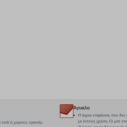
Άγυαλο
Η άγρια επιφάνεια, που δεν 
με έντονη χρήση. Οι ματ επι
ι τσάι ή χώρους υγιεινής.
ιδανικές για τη δημιουργί