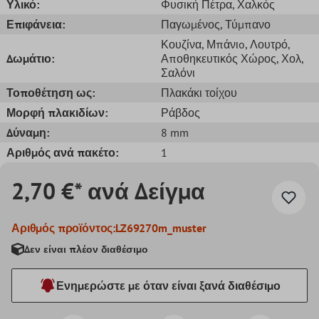
Υλικό:
Φυσική Πέτρα
, Χαλκός
Επιφάνεια:
Παγωμένος
, Τύμπανο
Κουζίνα
, Μπάνιo
, Λουτρό
,
Δωμάτιο:
Αποθηκευτικός Χώρος
, Χολ
,
Σαλόνι
Τοποθέτηση ως:
Πλακάκι τοίχου
Μορφή πλακιδίων:
Ράβδος
Δύναμη:
8 mm
Αριθμός ανά πακέτο:
1
2,70 €* ανά Δείγμα
Αριθμός προϊόντος:
LZ69270m_muster
Δεν είναι πλέον διαθέσιμο
Ενημερώστε με όταν είναι ξανά διαθέσιμο