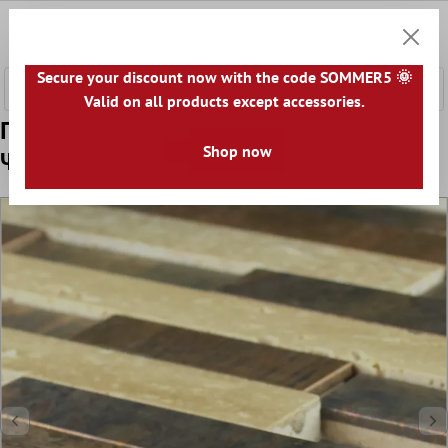
κύριο περιεχόμενο
0
Καλάθ
Secure your discount now with the code SOMMER5 🌞
Valid on all products except accessories.
Πρότυπο από Χαλκός Φυσική Πέτρα
Shop now
Ψηφιδωτά Πλακάκια Kαφέ Kρέμα Mix