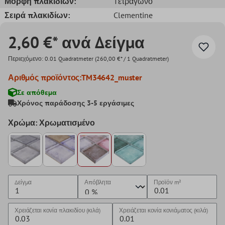
Μορφή πλακιδίων:
Tετράγωνο
Σειρά πλακιδίων:
Clementine
2,60 €* ανά Δείγμα
Περιεχόμενο:
0.01 Quadratmeter
(260,00 €* / 1 Quadratmeter)
Αριθμός προϊόντος:
TM34642_muster
Σε απόθεμα
Χρόνος παράδοσης 3-5 εργάσιμες
Χρώμα: Χρωματισμένο
Δείγμα
Απόβλητα
Προϊόν
m²
Χρειάζεται κονία πλακιδίου (κιλά)
Χρειάζεται κονία κονιάματος (κιλά)