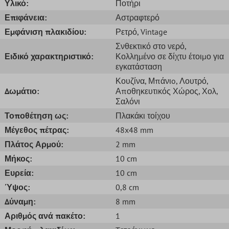
Υλικό:
Ποτήρι
Επιφάνεια:
Αστραφτερό
Εμφάνιση πλακιδίου:
Ρετρό
, Vintage
Σνθεκτικό στο νερό
,
Ειδικό χαρακτηριστικό:
Κολλημένο σε δίχτυ έτοιμο για
εγκατάσταση
Κουζίνα
, Μπάνιo
, Λουτρό
,
Δωμάτιο:
Αποθηκευτικός Χώρος
, Χολ
,
Σαλόνι
Τοποθέτηση ως:
Πλακάκι τοίχου
Μέγεθος πέτρας:
48x48 mm
Πλάτος Αρμού:
2 mm
Μήκος:
10 cm
Ευρεία:
10 cm
Ύψος:
0,8 cm
Δύναμη:
8 mm
Αριθμός ανά πακέτο:
1