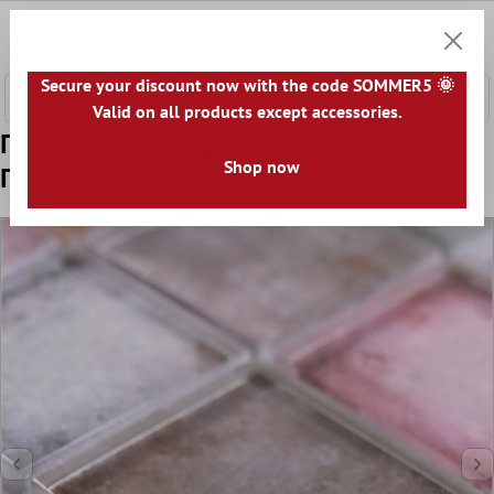
κύριο περιεχόμενο
0
Καλάθ
Secure your discount now with the code SOMMER5 🌞
Valid on all products except accessories.
Πρότυπο από Γυάλινο Μωσαϊκό
Shop now
Πλακάκια Clementine Χρωματιστό