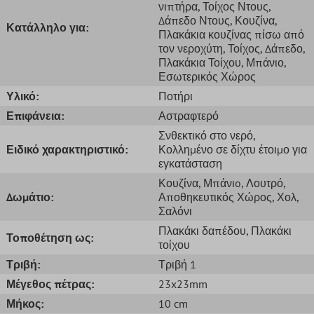
νιπτήρα
, Τοίχος Ντους
,
Δάπεδο Ντους
, Κουζίνα
,
Κατάλληλο για:
Πλακάκια κουζίνας πίσω από
τον νεροχύτη
, Τοίχος
, Δάπεδο
,
Πλακάκια Τοίχου
, Μπάνιο
,
Εσωτερικός Χώρος
Υλικό:
Ποτήρι
Επιφάνεια:
Αστραφτερό
Σνθεκτικό στο νερό
,
Ειδικό χαρακτηριστικό:
Κολλημένο σε δίχτυ έτοιμο για
εγκατάσταση
Κουζίνα
, Μπάνιo
, Λουτρό
,
Δωμάτιο:
Αποθηκευτικός Χώρος
, Χολ
,
Σαλόνι
Πλακάκι δαπέδου
, Πλακάκι
Τοποθέτηση ως:
τοίχου
Τριβή:
Τριβή 1
Μέγεθος πέτρας:
23x23mm
Μήκος:
10 cm