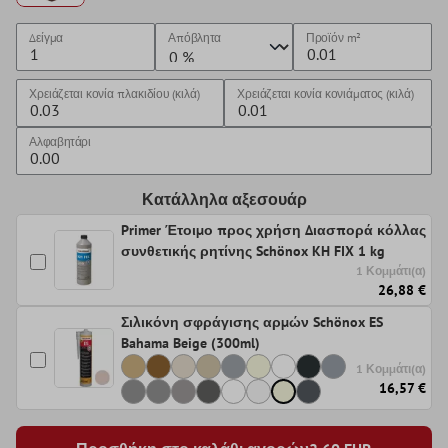
Δείγμα
Απόβλητα
Προϊόν
m²
Χρειάζεται κονία πλακιδίου (κιλά)
Χρειάζεται κονία κονιάματος (κιλά)
Αλφαβητάρι
Κατάλληλα αξεσουάρ
Primer Έτοιμο προς χρήση Διασπορά κόλλας
συνθετικής ρητίνης Schönox KH FIX 1 kg
1 Κομμάτι(α)
26,88 €
Σιλικόνη σφράγισης αρμών Schönox ES
Bahama Beige (300ml)
1 Κομμάτι(α)
16,57 €