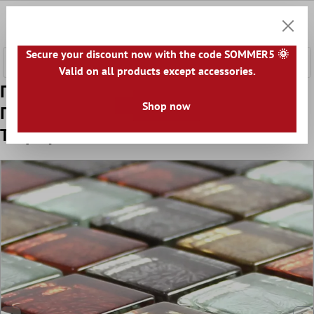
κύριο περιεχόμενο
0
Καλάθ
Secure your discount now with the code SOMMER5 🌞
Valid on all products except accessories.
Πρότυπο από Γυάλινο Μωσαϊκό
Shop now
Πλακάκια Curlew Kόκκινο Kαφέ Ασήμι
Tετράγωνο