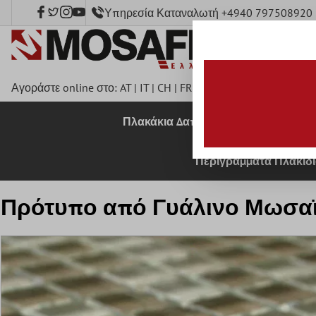
Υπηρεσία Καταναλωτή +4940 797508920
κύριο περιεχόμενο
Αγοράστε online στο:
AT
|
IT
|
CH
|
FR
|
DE
|
UK
|
CZ
|
SE
|
DK
|
B
Πλακάκια Δαπέδου
Πλακάκια 
Περιγράμματα Πλακιδ
Πρότυπο από Γυάλινο Μωσαϊ