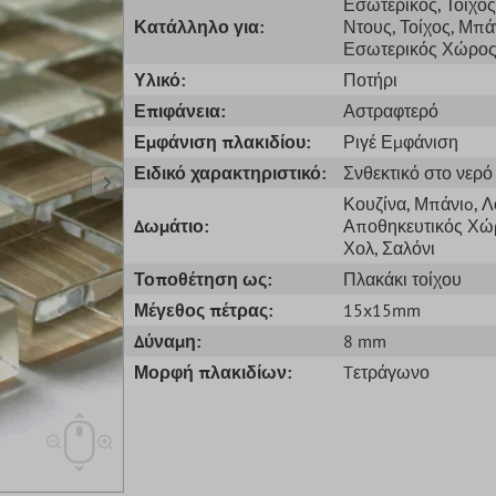
Εσωτερικός
, Τοίχος
Κατάλληλο για:
Ντους
, Τοίχος
, Μπά
Εσωτερικός Χώρο
Υλικό:
Ποτήρι
Επιφάνεια:
Αστραφτερό
Εμφάνιση πλακιδίου:
Ριγέ Εμφάνιση
Ειδικό χαρακτηριστικό:
Σνθεκτικό στο νερό
Κουζίνα
, Μπάνιo
, 
Δωμάτιο:
Αποθηκευτικός Χώ
Χολ
, Σαλόνι
Τοποθέτηση ως:
Πλακάκι τοίχου
Μέγεθος πέτρας:
15x15mm
Δύναμη:
8 mm
Μορφή πλακιδίων:
Tετράγωνο