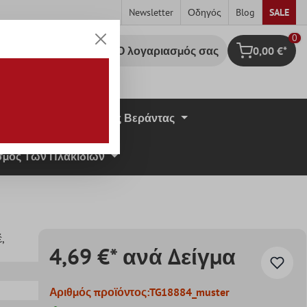
Newsletter
Οδηγός
Blog
SALE
0
Ο λογαριασμός σας
0,00 €*
Καλάθι Αγορ
σική Πέτρα
Πλάκες Βεράντας
μος Των Πλακιδίων
έ
,
4,69 €* ανά Δείγμα
Αριθμός προϊόντος:
TG18884_muster