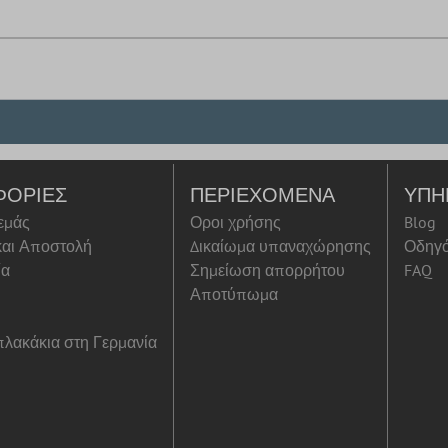
ΦΟΡΊΕΣ
ΠΕΡΙΕΧΌΜΕΝΑ
ΥΠΗ
 εμάς
Οροι χρήσης
Blog
αι Αποστολή
Δικαίωμα υπαναχώρησης
Οδηγ
ία
Σημείωση απορρήτου
FAQ
Αποτύπωμα
λακάκια στη Γερμανία