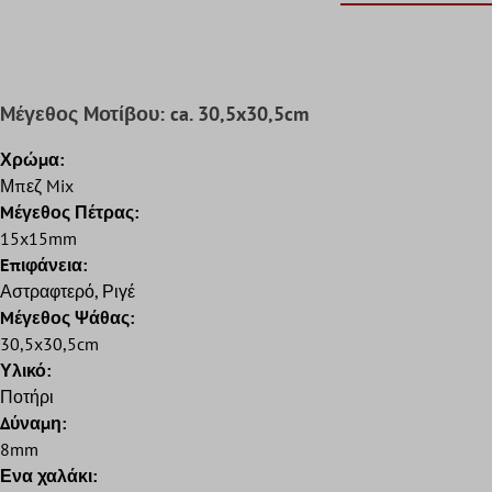
Mέγεθος Mοτίβου: ca. 30,5x30,5cm
Χρώμα:
Μπεζ Mix
Mέγεθος Πέτρας:
15x15mm
Eπιφάνεια:
Αστραφτερό, Ριγέ
Mέγεθος Ψάθας:
30,5x30,5cm
Υλικό:
Ποτήρι
Δύναμη:
8mm
Ενα χαλάκι: