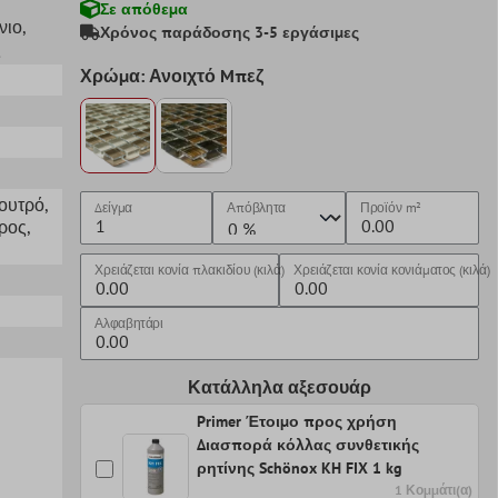
Σε απόθεμα
νιο
,
Χρόνος παράδοσης 3-5 εργάσιμες
ς
Χρώμα: Ανοιχτό Mπεζ
Λουτρό
,
Δείγμα
Απόβλητα
Προϊόν
m²
ρος
,
Χρειάζεται κονία πλακιδίου (κιλά)
Χρειάζεται κονία κονιάματος (κιλά)
Αλφαβητάρι
Κατάλληλα αξεσουάρ
Primer Έτοιμο προς χρήση
Διασπορά κόλλας συνθετικής
ρητίνης Schönox KH FIX 1 kg
1 Κομμάτι(α)