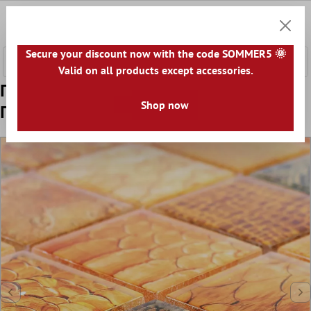
κύριο περιεχόμενο
0
Καλάθ
Secure your discount now with the code SOMMER5 🌞
Valid on all products except accessories.
Πρότυπο από Γυάλινο Μωσαϊκό
Shop now
Πλακάκια Python Πορτοκάλι