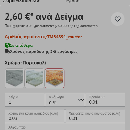
Σειρά πλακιδίων:
Python
2,60 €* ανά Δείγμα
Περιεχόμενο:
0.01 Quadratmeter
(260,00 €* / 1 Quadratmeter)
Αριθμός προϊόντος:
TM34891_muster
Σε απόθεμα
Χρόνος παράδοσης 3-5 εργάσιμες
Χρώμα: Πορτοκαλί
Δείγμα
Απόβλητα
Προϊόν
m²
Χρειάζεται κονία πλακιδίου (κιλά)
Χρειάζεται κονία κονιάματος (κιλά)
Αλφαβητάρι