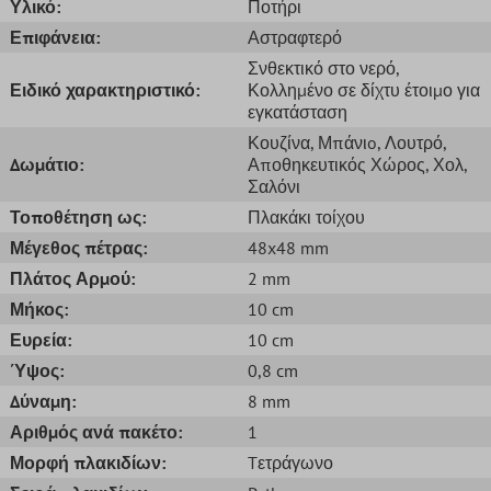
Υλικό:
Ποτήρι
Επιφάνεια:
Αστραφτερό
Σνθεκτικό στο νερό
,
Ειδικό χαρακτηριστικό:
Κολλημένο σε δίχτυ έτοιμο για
εγκατάσταση
Κουζίνα
, Μπάνιo
, Λουτρό
,
Δωμάτιο:
Αποθηκευτικός Χώρος
, Χολ
,
Σαλόνι
Τοποθέτηση ως:
Πλακάκι τοίχου
Μέγεθος πέτρας:
48x48 mm
Πλάτος Αρμού:
2 mm
Μήκος:
10 cm
Ευρεία:
10 cm
Ύψος:
0,8 cm
Δύναμη:
8 mm
Αριθμός ανά πακέτο:
1
Μορφή πλακιδίων:
Tετράγωνο