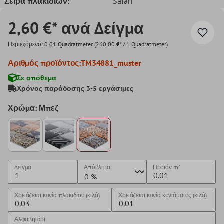
Σειρά πλακιδίων:
Safari
2,60 €* ανά Δείγμα
Περιεχόμενο:
0.01 Quadratmeter
(260,00 €* / 1 Quadratmeter)
Αριθμός προϊόντος:
TM34881_muster
Σε απόθεμα
Χρόνος παράδοσης 3-5 εργάσιμες
Χρώμα: Μπεζ
Δείγμα
Απόβλητα
Προϊόν
m²
Χρειάζεται κονία πλακιδίου (κιλά)
Χρειάζεται κονία κονιάματος (κιλά)
Αλφαβητάρι