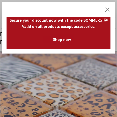
κύριο περιεχόμενο
0
Καλάθ
Secure your discount now with the code SOMMER5 🌞
Valid on all products except accessories.
Πρότυπο από Γυάλινο Μωσαϊκό
Shop now
Πλακάκια Safari Μπεζ