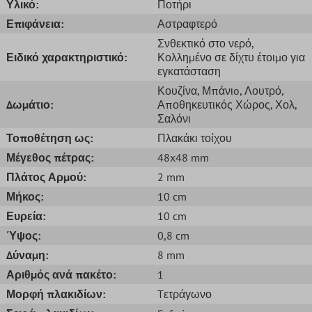
Υλικό:
Ποτήρι
Επιφάνεια:
Αστραφτερό
Σνθεκτικό στο νερό
,
Ειδικό χαρακτηριστικό:
Κολλημένο σε δίχτυ έτοιμο για
εγκατάσταση
Κουζίνα
, Μπάνιo
, Λουτρό
,
Δωμάτιο:
Αποθηκευτικός Χώρος
, Χολ
,
Σαλόνι
Τοποθέτηση ως:
Πλακάκι τοίχου
Μέγεθος πέτρας:
48x48 mm
Πλάτος Αρμού:
2 mm
Μήκος:
10 cm
Ευρεία:
10 cm
Ύψος:
0,8 cm
Δύναμη:
8 mm
Αριθμός ανά πακέτο:
1
Μορφή πλακιδίων:
Tετράγωνο