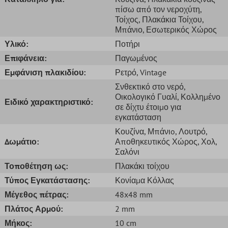
πίσω από τον νεροχύτη
,
Τοίχος
, Πλακάκια Τοίχου
,
Μπάνιο
, Εσωτερικός Χώρος
Υλικό:
Ποτήρι
Επιφάνεια:
Παγωμένος
Εμφάνιση πλακιδίου:
Ρετρό
, Vintage
Σνθεκτικό στο νερό
,
Οικολογικό Γυαλί
, Κολλημένο
Ειδικό χαρακτηριστικό:
σε δίχτυ έτοιμο για
εγκατάσταση
Κουζίνα
, Μπάνιo
, Λουτρό
,
Δωμάτιο:
Αποθηκευτικός Χώρος
, Χολ
,
Σαλόνι
Τοποθέτηση ως:
Πλακάκι τοίχου
Τύπος Εγκατάστασης:
Κονίαμα Κόλλας
Μέγεθος πέτρας:
48x48 mm
Πλάτος Αρμού:
2 mm
Μήκος:
10 cm