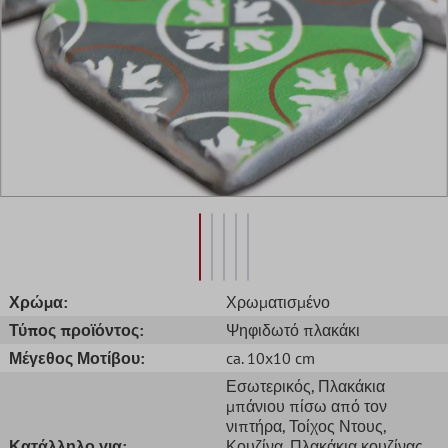
Χρώμα:
Χρωματισμένο
Τύπος προϊόντος:
Ψηφιδωτό πλακάκι
Μέγεθος Μοτίβου:
ca. 10x10 cm
Εσωτερικός
, Πλακάκια
μπάνιου πίσω από τον
νιπτήρα
, Τοίχος Ντους
,
Κατάλληλο για:
Κουζίνα
, Πλακάκια κουζίνας