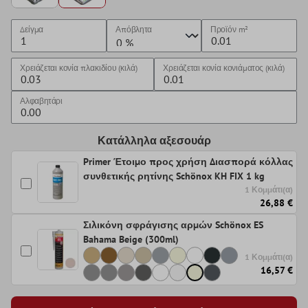
Δείγμα
Απόβλητα
Προϊόν
m²
Χρειάζεται κονία πλακιδίου (κιλά)
Χρειάζεται κονία κονιάματος (κιλά)
Αλφαβητάρι
Κατάλληλα αξεσουάρ
Primer Έτοιμο προς χρήση Διασπορά κόλλας
συνθετικής ρητίνης Schönox KH FIX 1 kg
1 Κομμάτι(α)
26,88 €
Σιλικόνη σφράγισης αρμών Schönox ES
Bahama Beige (300ml)
1 Κομμάτι(α)
16,57 €