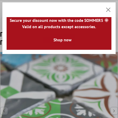
κύριο περιεχόμενο
0
Καλάθ
Secure your discount now with the code SOMMER5 🌞
Valid on all products except accessories.
Πρότυπο από Γυάλινο Μωσαϊκό
Shop now
Πλακάκια Starlite Retro Χρωματιστό 48