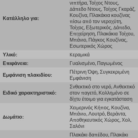
νιπτήρα
, Τοίχος Ντους
,
Δάπεδο Ντους
, Τοίχος Γκαράζ
,
Κουζίνα
, Πλακάκια κουζίνας
Κατάλληλο για:
πίσω από τον νεροχύτη
,
Τοίχος
, Εξωτερικός
, Δάπεδο
,
Επιχείρηση
, Πλακάκια Τοίχου
,
Μπάνιο
, Πάγκος Κουζίνας
,
Εσωτερικός Χώρος
Υλικό:
Kεραμικά
Επιφάνεια:
Γυαλισμένο
, Παγωμένος
Πέτρινη Όψη
, Συγκεκριμένη
Εμφάνιση πλακιδίου:
Εμφάνιση
Σνθεκτικό στο νερό
, Ανθεκτικό
Ειδικό χαρακτηριστικό:
στον παγετό
, Κολλημένο σε
δίχτυ έτοιμο για εγκατάσταση
Χειμερινός Κήπος
, Κουζίνα
,
Μπάνιo
, Λουτρό
, Βεράντα
,
Δωμάτιο:
Αποθηκευτικός Χώρος
, Χολ
,
Σαλόνι
Πλακάκι δαπέδου
, Πλακάκι