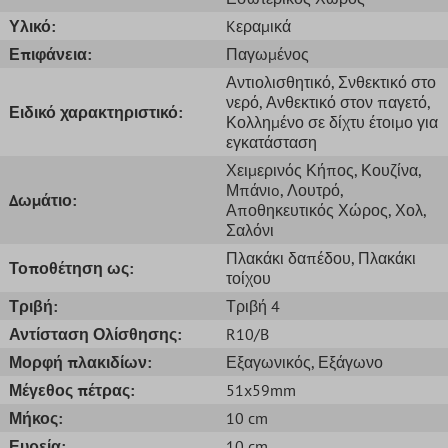
Υλικό:
Kεραμικά
Επιφάνεια:
Παγωμένος
Αντιολισθητικό
, Σνθεκτικό στο
νερό
, Ανθεκτικό στον παγετό
,
Ειδικό χαρακτηριστικό:
Κολλημένο σε δίχτυ έτοιμο για
εγκατάσταση
Χειμερινός Κήπος
, Κουζίνα
,
Μπάνιo
, Λουτρό
,
Δωμάτιο:
Αποθηκευτικός Χώρος
, Χολ
,
Σαλόνι
Πλακάκι δαπέδου
, Πλακάκι
Τοποθέτηση ως:
τοίχου
Τριβή:
Τριβή 4
Αντίσταση Ολίσθησης:
R10/B
Μορφή πλακιδίων:
Εξαγωνικός
, Εξάγωνο
Μέγεθος πέτρας:
51x59mm
Μήκος:
10 cm
Ευρεία:
10 cm