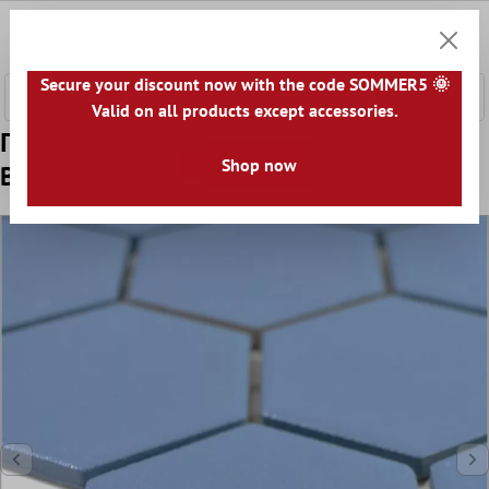
κύριο περιεχόμενο
0
Καλάθ
Secure your discount now with the code SOMMER5 🌞
Valid on all products except accessories.
Πρότυπο από Kεραμικό Mωσαϊκό
Shop now
Bismarck R10B Εξάγωνο Μπλε H51