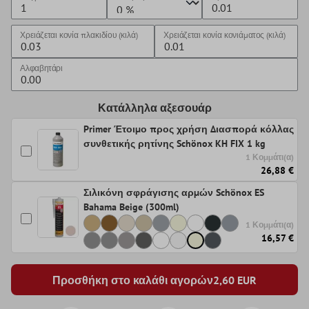
Χρειάζεται κονία πλακιδίου (κιλά)
Χρειάζεται κονία κονιάματος (κιλά)
Αλφαβητάρι
Κατάλληλα αξεσουάρ
Primer Έτοιμο προς χρήση Διασπορά κόλλας
συνθετικής ρητίνης Schönox KH FIX 1 kg
1 Κομμάτι(α)
26,88 €
Σιλικόνη σφράγισης αρμών Schönox ES
Bahama Beige (300ml)
1 Κομμάτι(α)
16,57 €
Προσθήκη στο καλάθι αγορών
2,60
EUR