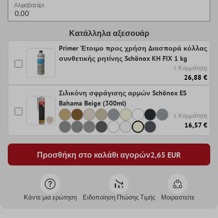
Αλφαβητάρι
Κατάλληλα αξεσουάρ
Primer Έτοιμο προς χρήση Διασπορά κόλλας
συνθετικής ρητίνης Schönox KH FIX 1 kg
1 Κομμάτι(α)
26,88 €
Σιλικόνη σφράγισης αρμών Schönox ES
Bahama Beige (300ml)
1 Κομμάτι(α)
16,57 €
Προσθήκη στο καλάθι αγορών
2,65
EUR
Κάντε μια ερώτηση
Ειδοποίηση Πτώσης Τιμής
Μοιραστείτε