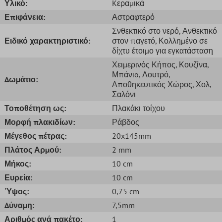
Υλικό:
Kεραμικά
Επιφάνεια:
Αστραφτερό
Σνθεκτικό στο νερό
, Ανθεκτικό
Ειδικό χαρακτηριστικό:
στον παγετό
, Κολλημένο σε
δίχτυ έτοιμο για εγκατάσταση
Χειμερινός Κήπος
, Κουζίνα
,
Μπάνιo
, Λουτρό
,
Δωμάτιο:
Αποθηκευτικός Χώρος
, Χολ
,
Σαλόνι
Τοποθέτηση ως:
Πλακάκι τοίχου
Μορφή πλακιδίων:
Ράβδος
Μέγεθος πέτρας:
20x145mm
Πλάτος Αρμού:
2 mm
Μήκος:
10 cm
Ευρεία:
10 cm
Ύψος:
0,75 cm
Δύναμη:
7,5mm
Αριθμός ανά πακέτο:
1