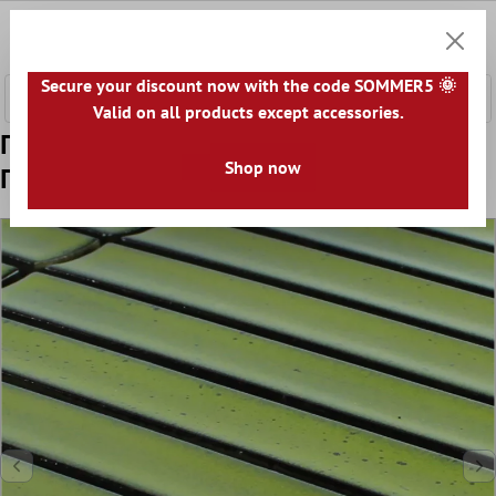
κύριο περιεχόμενο
0
Καλάθ
Secure your discount now with the code SOMMER5 🌞
Valid on all products except accessories.
Πρότυπο από Kεραμικό Mωσαϊκό
Shop now
Πλακάκια Ράβδος Ontario Πράσινος