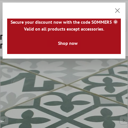
κύριο περιεχόμενο
0
Καλάθ
Secure your discount now with the code SOMMER5 🌞
Valid on all products except accessories.
Πρότυπο από Kεραμικό Mωσαϊκό Retro
Shop now
Πλακάκια Utopia Μαύρος Ασπρο R10/B