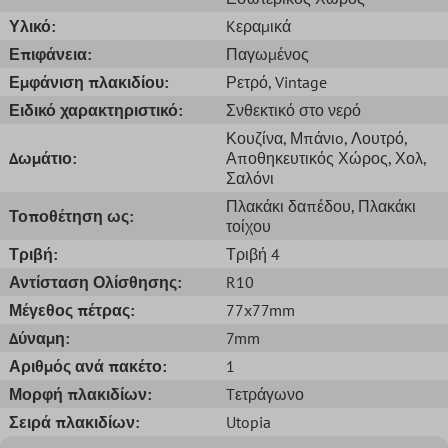
Υλικό:
Kεραμικά
Επιφάνεια:
Παγωμένος
Εμφάνιση πλακιδίου:
Ρετρό
, Vintage
Ειδικό χαρακτηριστικό:
Σνθεκτικό στο νερό
Κουζίνα
, Μπάνιo
, Λουτρό
,
Δωμάτιο:
Αποθηκευτικός Χώρος
, Χολ
,
Σαλόνι
Πλακάκι δαπέδου
, Πλακάκι
Τοποθέτηση ως:
τοίχου
Τριβή:
Τριβή 4
Αντίσταση Ολίσθησης:
R10
Μέγεθος πέτρας:
77x77mm
Δύναμη:
7mm
Αριθμός ανά πακέτο:
1
Μορφή πλακιδίων:
Tετράγωνο
Σειρά πλακιδίων:
Utopia