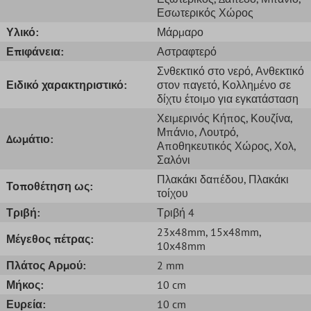
Εσωτερικός Χώρος
Υλικό:
Μάρμαρο
Επιφάνεια:
Αστραφτερό
Σνθεκτικό στο νερό
, Ανθεκτικό
Ειδικό χαρακτηριστικό:
στον παγετό
, Κολλημένο σε
δίχτυ έτοιμο για εγκατάσταση
Χειμερινός Κήπος
, Κουζίνα
,
Μπάνιo
, Λουτρό
,
Δωμάτιο:
Αποθηκευτικός Χώρος
, Χολ
,
Σαλόνι
Πλακάκι δαπέδου
, Πλακάκι
Τοποθέτηση ως:
τοίχου
Τριβή:
Τριβή 4
23x48mm
, 15x48mm
,
Μέγεθος πέτρας:
10x48mm
Πλάτος Αρμού:
2 mm
Μήκος:
10 cm
Ευρεία:
10 cm