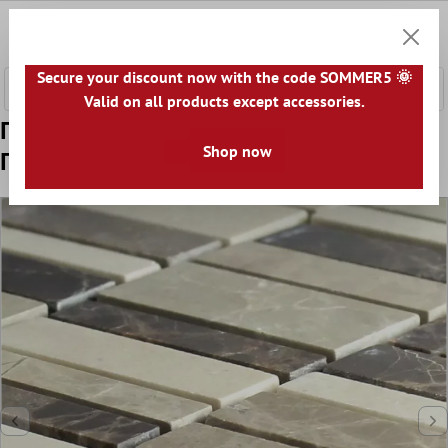
κύριο περιεχόμενο
0
Καλάθ
Secure your discount now with the code SOMMER5 🌞
Valid on all products except accessories.
Πρότυπο από Μάρμαρο Ψηφιδωτά
Shop now
Πλακάκια Sunbury Kαφέ Μπεζ