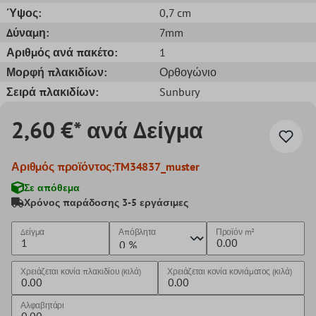
Ύψος:
0,7 cm
Δύναμη:
7mm
Αριθμός ανά πακέτο:
1
Μορφή πλακιδίων:
Ορθογώνιο
Σειρά πλακιδίων:
Sunbury
2,60 €* ανά Δείγμα
Αριθμός προϊόντος:
TM34837_muster
Σε απόθεμα
Χρόνος παράδοσης 3-5 εργάσιμες
Δείγμα
Απόβλητα
Προϊόν
m²
Χρειάζεται κονία πλακιδίου (κιλά)
Χρειάζεται κονία κονιάματος (κιλά)
Αλφαβητάρι