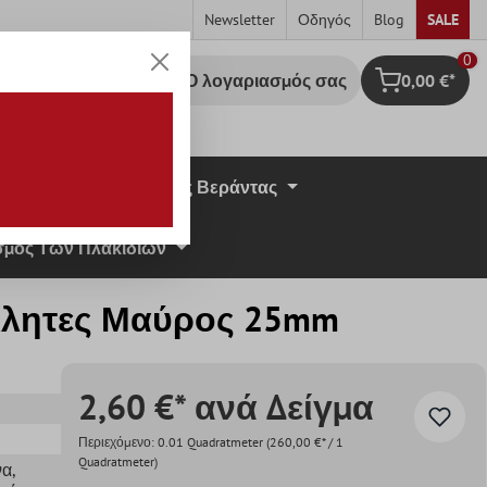
Newsletter
Οδηγός
Blog
SALE
0
Ο λογαριασμός σας
0,00 €*
Καλάθι Αγορ
σική Πέτρα
Πλάκες Βεράντας
μος Των Πλακιδίων
λλητες Μαύρος 25mm
2,60 €* ανά Δείγμα
Περιεχόμενο:
0.01 Quadratmeter
(260,00 €* / 1
Quadratmeter)
να
,