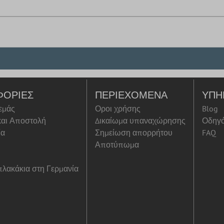
ΦΟΡΊΕΣ
ΠΕΡΙΕΧΌΜΕΝΑ
ΥΠΗ
 εμάς
Οροι χρήσης
Blog
αι Αποστολή
Δικαίωμα υπαναχώρησης
Οδηγ
ία
Σημείωση απορρήτου
FAQ
Αποτύπωμα
λακάκια στη Γερμανία