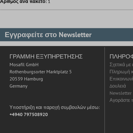
Αριθμός ανά πακέτο:
1
Εγγραφείτε στο Newsletter
ΓΡΑΜΜΉ ΕΞΥΠΗΡΈΤΗΣΗΣ
ΠΛΗΡΟ
Mosafil GmbH
Σχετικά με
Rothenburgsorter Marktplatz 5
Πληρωμή κ
20539 Hamburg
Επικοινων
Germany
Δουλειά
Newsletter
Αγοράστε π
Υποστήριξη και παροχή συμβουλών μέσω:
+4940 797508920