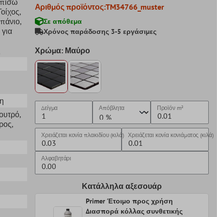
 πίσω
Αριθμός προϊόντος:
TM34766_muster
 Τοίχος
,
Μπάνιο
,
Σε απόθεμα
 για
Χρόνος παράδοσης 3-5 εργάσιμες
ς
Χρώμα: Μαύρο
η
Δείγμα
Απόβλητα
Προϊόν
m²
Λουτρό
,
ρος
,
Χρειάζεται κονία πλακιδίου (κιλά)
Χρειάζεται κονία κονιάματος (κιλά)
Αλφαβητάρι
Κατάλληλα αξεσουάρ
Primer Έτοιμο προς χρήση
Διασπορά κόλλας συνθετικής