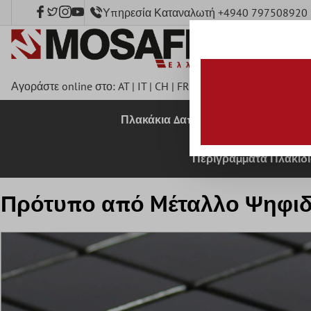
Υπηρεσία Καταναλωτή +4940 797508920
κύριο περιεχόμενο
Αγοράστε online στο:
AT
|
IT
|
CH
|
FR
|
DE
|
UK
|
CZ
|
SE
|
DK
|
B
Πλακάκια Δαπέδου
Πλακάκια 
Περιγράμματα Πλακιδ
Πρότυπο από Mέταλλο Ψηφιδ