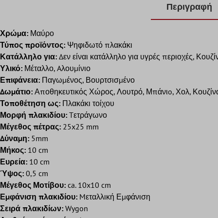
Περιγραφή
Χρώμα:
Μαύρο
Τύπος προϊόντος:
Ψηφιδωτό πλακάκι
Κατάλληλο για:
Δεν είναι κατάλληλο για υγρές περιοχές, Κουζ
Υλικό:
Μέταλλο, Aλουμίνιο
Επιφάνεια:
Παγωμένος, Βουρτσισμένο
Δωμάτιο:
Αποθηκευτικός Χώρος, Λουτρό, Μπάνιo, Χολ, Κουζίνα
Τοποθέτηση ως:
Πλακάκι τοίχου
Μορφή πλακιδίου:
Tετράγωνο
Μέγεθος πέτρας:
25x25 mm
Δύναμη:
5mm
Μήκος:
10 cm
Ευρεία:
10 cm
Ύψος:
0,5 cm
Μέγεθος Μοτίβου:
ca. 10x10 cm
Εμφάνιση πλακιδίου:
Mεταλλική Εμφάνιση
Σειρά πλακιδίων:
Wygon