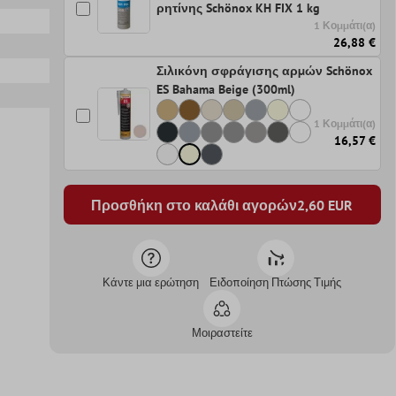
ρητίνης Schönox KH FIX 1 kg
1 Κομμάτι(α)
26,88 €
Σιλικόνη σφράγισης αρμών Schönox
ES Bahama Beige (300ml)
1 Κομμάτι(α)
16,57 €
Προσθήκη στο καλάθι αγορών
2,60
EUR
Κάντε μια ερώτηση
Ειδοποίηση Πτώσης Τιμής
Μοιραστείτε