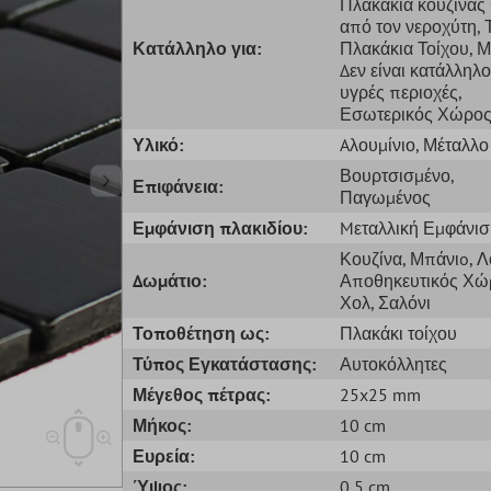
Πλακάκια κουζίνας
από τον νεροχύτη
,
Κατάλληλο για:
Πλακάκια Τοίχου
, 
Δεν είναι κατάλληλο
υγρές περιοχές
,
Εσωτερικός Χώρο
Υλικό:
Aλουμίνιο
, Μέταλλο
Βουρτσισμένο
,
Επιφάνεια:
Παγωμένος
Εμφάνιση πλακιδίου:
Mεταλλική Εμφάνισ
Κουζίνα
, Μπάνιo
, 
Δωμάτιο:
Αποθηκευτικός Χώ
Χολ
, Σαλόνι
Τοποθέτηση ως:
Πλακάκι τοίχου
Τύπος Εγκατάστασης:
Αυτοκόλλητες
Μέγεθος πέτρας:
25x25 mm
Μήκος:
10 cm
Ευρεία:
10 cm
Ύψος:
0,5 cm