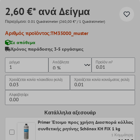
2,60 €* ανά Δείγμα
Περιεχόμενο:
0.01 Quadratmeter
(260,00 €* / 1 Quadratmeter)
Αριθμός προϊόντος:
TM35000_muster
Σε απόθεμα
Χρόνος παράδοσης 3-5 εργάσιμες
Δείγμα
Απόβλητα
Προϊόν
m²
Χρειάζεται κονία πλακιδίου (κιλά)
Χρειάζεται κονία κονιάματος (κιλά)
Αλφαβητάρι
Κατάλληλα αξεσουάρ
Primer Έτοιμο προς χρήση Διασπορά κόλλας
συνθετικής ρητίνης Schönox KH FIX 1 kg
1 Κομμάτι(α)