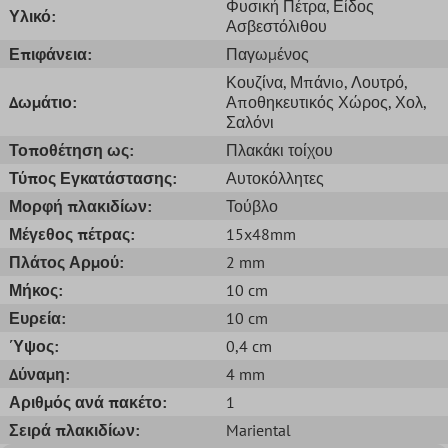
Φυσική Πέτρα
, Είδος
Υλικό:
Ασβεστόλιθου
Επιφάνεια:
Παγωμένος
Κουζίνα
, Μπάνιo
, Λουτρό
,
Δωμάτιο:
Αποθηκευτικός Χώρος
, Χολ
,
Σαλόνι
Τοποθέτηση ως:
Πλακάκι τοίχου
Τύπος Εγκατάστασης:
Αυτοκόλλητες
Μορφή πλακιδίων:
Τούβλο
Μέγεθος πέτρας:
15x48mm
Πλάτος Αρμού:
2 mm
Μήκος:
10 cm
Ευρεία:
10 cm
Ύψος:
0,4 cm
Δύναμη:
4 mm
Αριθμός ανά πακέτο:
1
Σειρά πλακιδίων:
Mariental