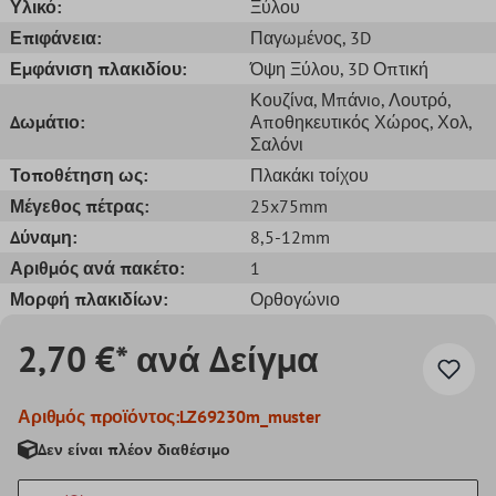
Υλικό:
Ξύλου
Επιφάνεια:
Παγωμένος
, 3D
Εμφάνιση πλακιδίου:
Όψη Ξύλου
, 3D Οπτική
Κουζίνα
, Μπάνιo
, Λουτρό
,
Δωμάτιο:
Αποθηκευτικός Χώρος
, Χολ
,
Σαλόνι
Τοποθέτηση ως:
Πλακάκι τοίχου
Μέγεθος πέτρας:
25x75mm
Δύναμη:
8,5-12mm
Αριθμός ανά πακέτο:
1
Μορφή πλακιδίων:
Ορθογώνιο
2,70 €* ανά Δείγμα
Αριθμός προϊόντος:
LZ69230m_muster
Δεν είναι πλέον διαθέσιμο