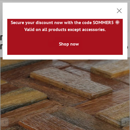
κύριο περιεχόμενο
0
Καλάθ
Secure your discount now with the code SOMMER5 🌞
Valid on all products except accessories.
Πρότυπο από Μωσαϊκό Ξύλου
Shop now
Πλακάκια Σανίδες Πλοίου Λακαρισμένο