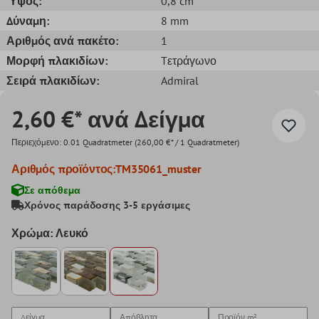
Ύψος:
0,8 cm
Δύναμη:
8 mm
Αριθμός ανά πακέτο:
1
Μορφή πλακιδίων:
Tετράγωνο
Σειρά πλακιδίων:
Admiral
2,60 €* ανά Δείγμα
Περιεχόμενο:
0.01 Quadratmeter
(260,00 €* / 1 Quadratmeter)
Αριθμός προϊόντος:
TM35061_muster
Σε απόθεμα
Χρόνος παράδοσης 3-5 εργάσιμες
Χρώμα: Λευκό
Δείγμα
Απόβλητα
Προϊόν
m²