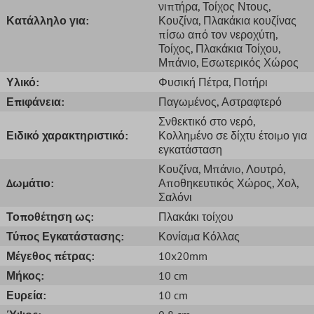
νιπτήρα
, Τοίχος Ντους
,
Κατάλληλο για:
Κουζίνα
, Πλακάκια κουζίνας
πίσω από τον νεροχύτη
,
Τοίχος
, Πλακάκια Τοίχου
,
Μπάνιο
, Εσωτερικός Χώρος
Υλικό:
Φυσική Πέτρα
, Ποτήρι
Επιφάνεια:
Παγωμένος
, Αστραφτερό
Σνθεκτικό στο νερό
,
Ειδικό χαρακτηριστικό:
Κολλημένο σε δίχτυ έτοιμο για
εγκατάσταση
Κουζίνα
, Μπάνιo
, Λουτρό
,
Δωμάτιο:
Αποθηκευτικός Χώρος
, Χολ
,
Σαλόνι
Τοποθέτηση ως:
Πλακάκι τοίχου
Τύπος Εγκατάστασης:
Κονίαμα Κόλλας
Μέγεθος πέτρας:
10x20mm
Μήκος:
10 cm
Ευρεία:
10 cm