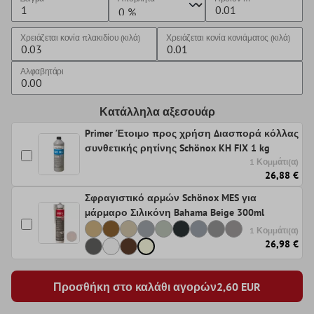
Χρειάζεται κονία πλακιδίου (κιλά)
Χρειάζεται κονία κονιάματος (κιλά)
Αλφαβητάρι
Κατάλληλα αξεσουάρ
Primer Έτοιμο προς χρήση Διασπορά κόλλας
συνθετικής ρητίνης Schönox KH FIX 1 kg
1 Κομμάτι(α)
26,88 €
Σφραγιστικό αρμών Schönox MES για
μάρμαρο Σιλικόνη Bahama Beige 300ml
1 Κομμάτι(α)
26,98 €
Προσθήκη στο καλάθι αγορών
2,60
EUR