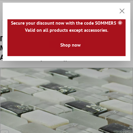
κύριο περιεχόμενο
0
Καλάθ
Secure your discount now with the code SOMMER5 🌞
Valid on all products except accessories.
Πρότυπο από Ποτήρι Φυσική Πέτρα
Shop now
Μητέρα Tου Mαργαριταριού Μωσαϊκό
Admiral Ασπρο Ασήμι