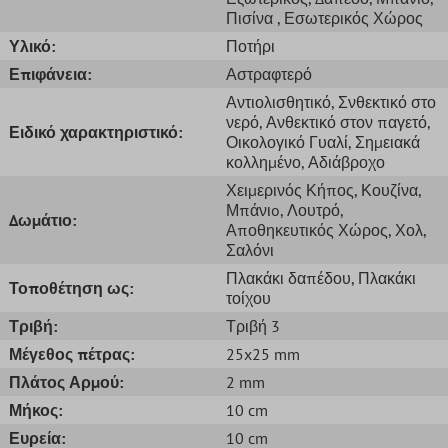
Πισίνα
, Εσωτερικός Χώρος
Υλικό:
Ποτήρι
Επιφάνεια:
Αστραφτερό
Αντιολισθητικό
, Σνθεκτικό στο
νερό
, Ανθεκτικό στον παγετό
,
Ειδικό χαρακτηριστικό:
Οικολογικό Γυαλί
, Σημειακά
κολλημένο
, Αδιάβροχο
Χειμερινός Κήπος
, Κουζίνα
,
Μπάνιo
, Λουτρό
,
Δωμάτιο:
Αποθηκευτικός Χώρος
, Χολ
,
Σαλόνι
Πλακάκι δαπέδου
, Πλακάκι
Τοποθέτηση ως:
τοίχου
Τριβή:
Τριβή 3
Μέγεθος πέτρας:
25x25 mm
Πλάτος Αρμού:
2 mm
Μήκος:
10 cm
Ευρεία:
10 cm