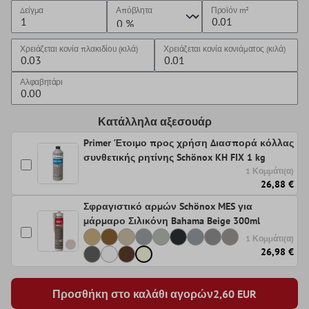
Δείγμα
Απόβλητα
Προϊόν
m²
Χρειάζεται κονία πλακιδίου (κιλά)
Χρειάζεται κονία κονιάματος (κιλά)
Αλφαβητάρι
Κατάλληλα αξεσουάρ
Primer Έτοιμο προς χρήση Διασπορά κόλλας
συνθετικής ρητίνης Schönox KH FIX 1 kg
1 Κομμάτι(α)
26,88 €
Σφραγιστικό αρμών Schönox MES για
μάρμαρο Σιλικόνη Bahama Beige 300ml
1 Κομμάτι(α)
26,98 €
Προσθήκη στο καλάθι αγορών
2,60
EUR