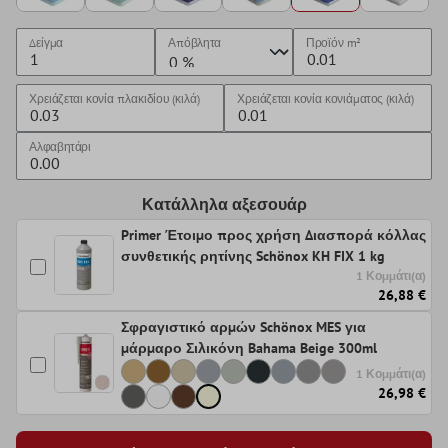
Δείγμα
Απόβλητα
Προϊόν
m²
Χρειάζεται κονία πλακιδίου (κιλά)
Χρειάζεται κονία κονιάματος (κιλά)
Αλφαβητάρι
Κατάλληλα αξεσουάρ
Primer Έτοιμο προς χρήση Διασπορά κόλλας
συνθετικής ρητίνης Schönox KH FIX 1 kg
1 Κομμάτι(α)
26,88 €
Σφραγιστικό αρμών Schönox MES για
μάρμαρο Σιλικόνη Bahama Beige 300ml
1 Κομμάτι(α)
26,98 €