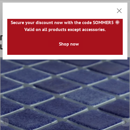
κύριο περιεχόμενο
0
Καλάθ
Secure your discount now with the code SOMMER5 🌞
Valid on all products except accessories.
Πρότυπο από Ποτήρι Πισίνα Μωσαϊκό
Shop now
Lagune R11C Σκούρο Μπλε