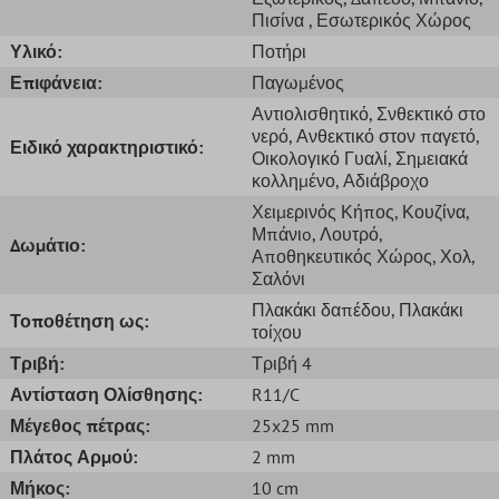
Πισίνα
, Εσωτερικός Χώρος
Υλικό:
Ποτήρι
Επιφάνεια:
Παγωμένος
Αντιολισθητικό
, Σνθεκτικό στο
νερό
, Ανθεκτικό στον παγετό
,
Ειδικό χαρακτηριστικό:
Οικολογικό Γυαλί
, Σημειακά
κολλημένο
, Αδιάβροχο
Χειμερινός Κήπος
, Κουζίνα
,
Μπάνιo
, Λουτρό
,
Δωμάτιο:
Αποθηκευτικός Χώρος
, Χολ
,
Σαλόνι
Πλακάκι δαπέδου
, Πλακάκι
Τοποθέτηση ως:
τοίχου
Τριβή:
Τριβή 4
Αντίσταση Ολίσθησης:
R11/C
Μέγεθος πέτρας:
25x25 mm
Πλάτος Αρμού:
2 mm
Μήκος:
10 cm