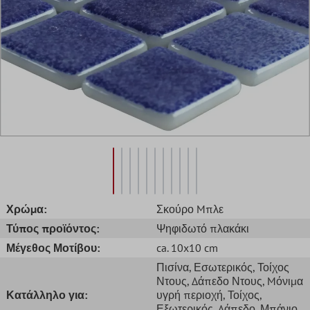
Χρώμα:
Σκούρο Mπλε
Τύπος προϊόντος:
Ψηφιδωτό πλακάκι
Μέγεθος Μοτίβου:
ca. 10x10 cm
Πισίνα
, Εσωτερικός
, Τοίχος
Ντους
, Δάπεδο Ντους
, Mόνιμα
Κατάλληλο για:
υγρή περιοχή
, Τοίχος
,
Εξωτερικός
, Δάπεδο
, Μπάνιο
,