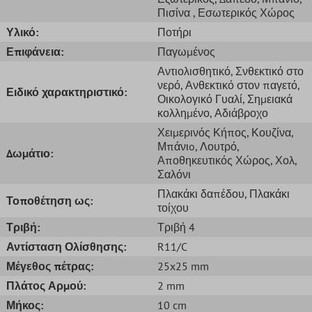
Πισίνα
, Εσωτερικός Χώρος
Υλικό:
Ποτήρι
Επιφάνεια:
Παγωμένος
Αντιολισθητικό
, Σνθεκτικό στο
νερό
, Ανθεκτικό στον παγετό
,
Ειδικό χαρακτηριστικό:
Οικολογικό Γυαλί
, Σημειακά
κολλημένο
, Αδιάβροχο
Χειμερινός Κήπος
, Κουζίνα
,
Μπάνιo
, Λουτρό
,
Δωμάτιο:
Αποθηκευτικός Χώρος
, Χολ
,
Σαλόνι
Πλακάκι δαπέδου
, Πλακάκι
Τοποθέτηση ως:
τοίχου
Τριβή:
Τριβή 4
Αντίσταση Ολίσθησης:
R11/C
Μέγεθος πέτρας:
25x25 mm
Πλάτος Αρμού:
2 mm
Μήκος:
10 cm