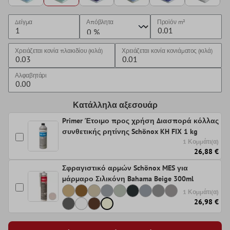
Δείγμα
Απόβλητα
Προϊόν
m²
Χρειάζεται κονία πλακιδίου (κιλά)
Χρειάζεται κονία κονιάματος (κιλά)
Αλφαβητάρι
Κατάλληλα αξεσουάρ
Primer Έτοιμο προς χρήση Διασπορά κόλλας
συνθετικής ρητίνης Schönox KH FIX 1 kg
1 Κομμάτι(α)
26,88 €
Σφραγιστικό αρμών Schönox MES για
μάρμαρο Σιλικόνη Bahama Beige 300ml
1 Κομμάτι(α)
26,98 €