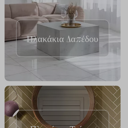
Πλακάκια Δαπέδου