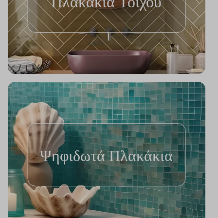
Πλακάκια Τοίχου
Ψηφιδωτά Πλακάκια