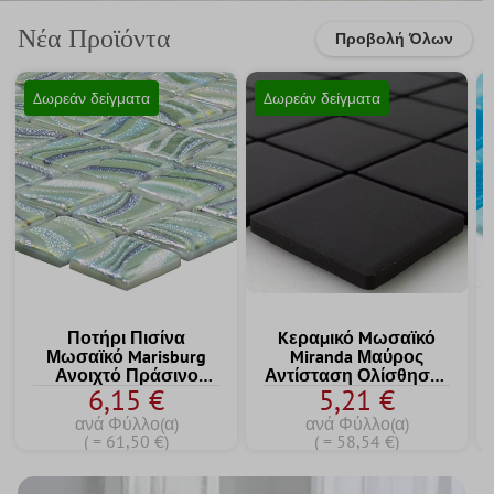
Νέα Προϊόντα
Προβολή Όλων
Δωρεάν δείγματα
Δωρεάν δείγματα
Ποτήρι Πισίνα
Kεραμικό Mωσαϊκό
Μωσαϊκό Marisburg
Miranda Μαύρος
Ανοιχτό Πράσινο
Αντίσταση Ολίσθησης
6,15 €
5,21 €
Λάμψη
Άγυαλο Q47
ανά Φύλλο(α)
ανά Φύλλο(α)
( = 61,50 €)
( = 58,54 €)