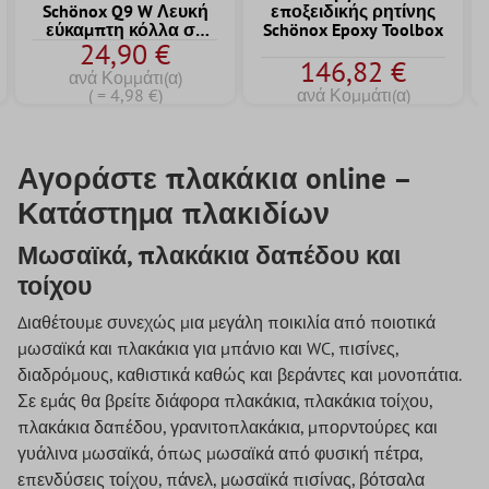
Schönox Q9 W Λευκή
εποξειδικής ρητίνης
εύκαμπτη κόλλα σε
Schönox Epoxy Toolbox
24,90 €
σκόνη γενικής
146,82 €
χρήσης 5 KG
ανά Κομμάτι(α)
( = 4,98 €)
ανά Κομμάτι(α)
Αγοράστε πλακάκια online –
Κατάστημα πλακιδίων
Μωσαϊκά, πλακάκια δαπέδου και
τοίχου
Διαθέτουμε συνεχώς μια μεγάλη ποικιλία από ποιοτικά
μωσαϊκά και πλακάκια για μπάνιο και WC, πισίνες,
διαδρόμους, καθιστικά καθώς και βεράντες και μονοπάτια.
Σε εμάς θα βρείτε διάφορα πλακάκια, πλακάκια τοίχου,
πλακάκια δαπέδου, γρανιτοπλακάκια, μπορντούρες και
γυάλινα μωσαϊκά, όπως μωσαϊκά από φυσική πέτρα,
επενδύσεις τοίχου, πάνελ, μωσαϊκά πισίνας, βότσαλα