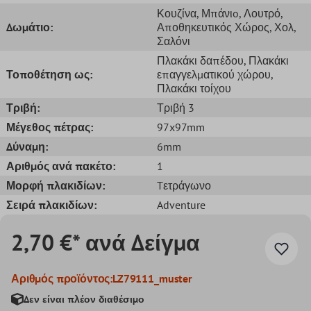
Κουζίνα
, Μπάνιo
, Λουτρό
,
Δωμάτιο:
Αποθηκευτικός Χώρος
, Χολ
,
Σαλόνι
Πλακάκι δαπέδου
, Πλακάκι
Τοποθέτηση ως:
επαγγελματικού χώρου
,
Πλακάκι τοίχου
Τριβή:
Τριβή 3
Μέγεθος πέτρας:
97x97mm
Δύναμη:
6mm
Αριθμός ανά πακέτο:
1
Μορφή πλακιδίων:
Tετράγωνο
Σειρά πλακιδίων:
Adventure
2,70 €* ανά Δείγμα
Αριθμός προϊόντος:
LZ79111_muster
Δεν είναι πλέον διαθέσιμο