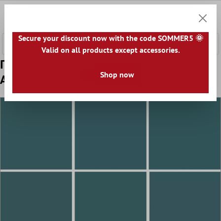
κύριο περιεχόμενο
0
Καλάθ
Secure your discount now with the code SOMMER5 🌞
Valid on all products except accessories.
Πρότυπο από Ψηφιδωτά Πλακάκια
Shop now
Adventure Πράσινος Παγωμένος