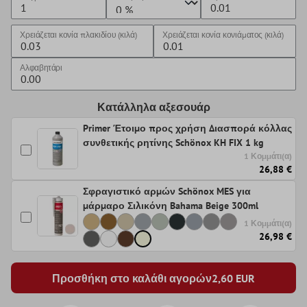
Χρειάζεται κονία πλακιδίου (κιλά)
Χρειάζεται κονία κονιάματος (κιλά)
Αλφαβητάρι
Κατάλληλα αξεσουάρ
Primer Έτοιμο προς χρήση Διασπορά κόλλας
συνθετικής ρητίνης Schönox KH FIX 1 kg
1 Κομμάτι(α)
26,88 €
Σφραγιστικό αρμών Schönox MES για
μάρμαρο Σιλικόνη Bahama Beige 300ml
1 Κομμάτι(α)
26,98 €
Προσθήκη στο καλάθι αγορών
2,60
EUR