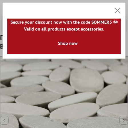
κύριο περιεχόμενο
0
Καλάθ
Secure your discount now with the code SOMMER5 🌞
Valid on all products except accessories.
Πρότυπο από Ψηφιδωτά Πλακάκια
Shop now
Bότσαλα Ποταμού Burgas Τομή Ασπρο