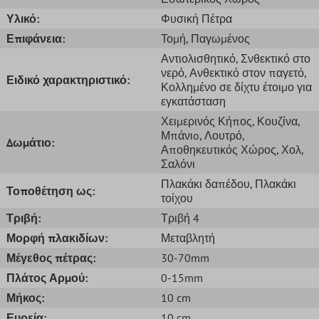
Υλικό:
Φυσική Πέτρα
Επιφάνεια:
Τομή
, Παγωμένος
Αντιολισθητικό
, Σνθεκτικό στο
νερό
, Ανθεκτικό στον παγετό
,
Ειδικό χαρακτηριστικό:
Κολλημένο σε δίχτυ έτοιμο για
εγκατάσταση
Χειμερινός Κήπος
, Κουζίνα
,
Μπάνιo
, Λουτρό
,
Δωμάτιο:
Αποθηκευτικός Χώρος
, Χολ
,
Σαλόνι
Πλακάκι δαπέδου
, Πλακάκι
Τοποθέτηση ως:
τοίχου
Τριβή:
Τριβή 4
Μορφή πλακιδίων:
Μεταβλητή
Μέγεθος πέτρας:
30-70mm
Πλάτος Αρμού:
0-15mm
Μήκος:
10 cm
Ευρεία:
10 cm