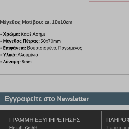
Mέγεθος Mοτίβου: ca. 10x10cm
•
Χρώμα:
Kαφέ Ασήμι
•
Mέγεθος Πέτρας:
30x70mm
•
Eπιφάνεια:
Βουρτσισμένο, Παγωμένος
•
Υλικό:
Αλουμίνιο
•
Δύναμη:
8mm
Εγγραφείτε στο Newsletter
ΓΡΑΜΜΉ ΕΞΥΠΗΡΈΤΗΣΗΣ
ΠΛΗΡΟ
Mosafil GmbH
Σχετικά με