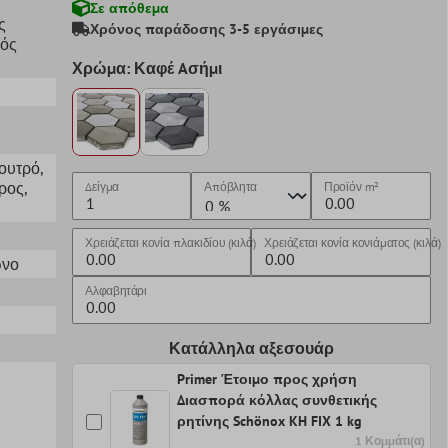
Σε απόθεμα
ς
Χρόνος παράδοσης 3-5 εργάσιμες
κός
Χρώμα: Καφέ Aσήμι
Λουτρό
,
ρος
,
Δείγμα
Απόβλητα
Προϊόν
m²
Χρειάζεται κονία πλακιδίου (κιλά)
Χρειάζεται κονία κονιάματος (κιλά)
ωνο
Αλφαβητάρι
Κατάλληλα αξεσουάρ
Primer Έτοιμο προς χρήση
Διασπορά κόλλας συνθετικής
ρητίνης Schönox KH FIX 1 kg
1 Κομμάτι(α)