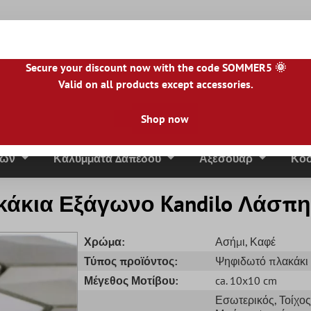
Secure your discount now with the code SOMMER5 🌞
Valid on all products except accessories.
E
|
NL
|
IE
|
ES
|
PL
|
PT
|
FI
|
GR
|
RO
|
NO
|
HU
|
BG
|
HR
|
LU
Shop now
Τοίχου
Ψηφιδωτά Πλακάκια
Πλακάκια Από Φυ
ίων
Καλύμματα Δαπέδου
Αξεσουάρ
Κόσ
άκια Εξάγωνο Kandilo Λάσπη
Χρώμα:
Ασήμι
, Καφέ
Τύπος προϊόντος:
Ψηφιδωτό πλακάκι
Μέγεθος Μοτίβου:
ca. 10x10 cm
Εσωτερικός
, Τοίχος