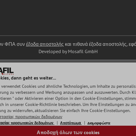
ουν ΦΠΑ συν
έξοδα αποστολής
και πιθανά έξοδα αποστολής, εφό
Developed by Mosafil GmbH
kies, dann geht es weiter...
 verwendet Cookies und ähnliche Technologien, um Inhalte zu personalisi
rung zu verbessern und Werbung anzupassen und auszuwerten. Durch Klic
tieren " oder Aktivieren einer Option in den Cookie-Einstellungen, stim
auch in unserer Cookie-Richtlinie beschrieben. Um Ihre Einstellungen zu ä
ng zu widerrufen, aktualisieren Sie einfach Ihre Cookie-Einstellungen.
οστασίας προσωπικών δεδομένων
στασίας προσωπικών δεδομένων
Αποτύπωμα
Διαμορφώστε
Αποδοχή όλων των cookies