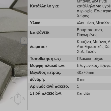
Μπάνιο
, Δεν είναι
Κατάλληλο για:
κατάλληλο για υγρέ
περιοχές
, Εσωτερι
Χώρος
Υλικό:
Aλουμίνιο
, Μέταλλο
Βουρτσισμένο
,
Επιφάνεια:
Παγωμένος
Κουζίνα
, Μπάνιo
, 
Δωμάτιο:
Αποθηκευτικός Χώ
Χολ
, Σαλόνι
Τοποθέτηση ως:
Πλακάκι τοίχου
Μορφή πλακιδίων:
Εξαγωνικός
, Εξάγ
Μέγεθος πέτρας:
30x70mm
Δύναμη:
8 mm
Αριθμός ανά πακέτο:
1
Σειρά πλακιδίων:
Kandilo