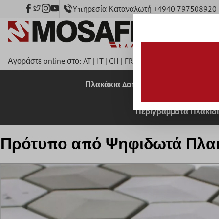
Υπηρεσία Καταναλωτή +4940 797508920
κύριο περιεχόμενο
Αγοράστε online στο:
AT
|
IT
|
CH
|
FR
|
DE
|
UK
|
CZ
|
SE
|
DK
|
B
Πλακάκια Δαπέδου
Πλακάκια 
Περιγράμματα Πλακιδ
Πρότυπο από Ψηφιδωτά Πλακ