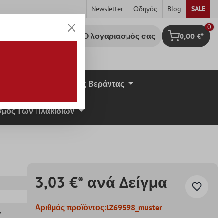
Newsletter
Οδηγός
Blog
SALE
0
Ο λογαριασμός σας
0,00 €*
Καλάθι Αγορ
σική Πέτρα
Πλάκες Βεράντας
μος Των Πλακιδίων
3,03 €* ανά Δείγμα
Αριθμός προϊόντος:
LZ69598_muster
,