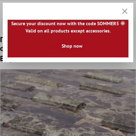
κύριο περιεχόμενο
0
Καλάθ
Secure your discount now with the code SOMMER5 🌞
Valid on all products except accessories.
Πρότυπο από Ψηφιδωτά Πλακάκια
Shop now
Φυσική Πέτρα Coronel Aυτοκόλλητες
Emperador