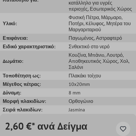
κατάλληλο για υγρές
περιοχές
, Εσωτερικός Χώρος
Φυσική Πέτρα
, Μάρμαρο
,
Υλικό:
Ποτήρι
, Kέλυφος
, Μητέρα του
Μαργαριταριού
Επιφάνεια:
Παγωμένος
, Αστραφτερό
Ειδικό χαρακτηριστικό:
Σνθεκτικό στο νερό
Κουζίνα
, Μπάνιo
, Λουτρό
,
Δωμάτιο:
Αποθηκευτικός Χώρος
, Χολ
,
Σαλόνι
Τοποθέτηση ως:
Πλακάκι τοίχου
Μέγεθος πέτρας:
10x20mm
Δύναμη:
8 mm
Μορφή πλακιδίων:
Ορθογώνιο
Σειρά πλακιδίων:
Jasmina
2,60 €* ανά Δείγμα