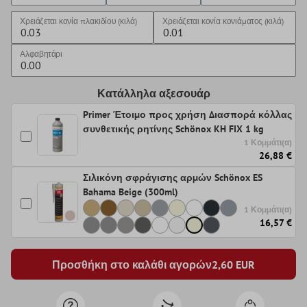
Χρειάζεται κονία πλακιδίου (κιλά)
Χρειάζεται κονία κονιάματος (κιλά)
Αλφαβητάρι
Κατάλληλα αξεσουάρ
Primer Έτοιμο προς χρήση Διασπορά κόλλας
συνθετικής ρητίνης Schönox KH FIX 1 kg
1 Κομμάτι(α)
26,88 €
Σιλικόνη σφράγισης αρμών Schönox ES
Bahama Beige (300ml)
1 Κομμάτι(α)
16,57 €
Προσθήκη στο καλάθι αγορών
2,60
EUR