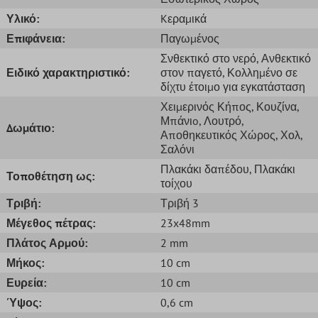
Υλικό:
Kεραμικά
Επιφάνεια:
Παγωμένος
Σνθεκτικό στο νερό
, Ανθεκτικό
Ειδικό χαρακτηριστικό:
στον παγετό
, Κολλημένο σε
δίχτυ έτοιμο για εγκατάσταση
Χειμερινός Κήπος
, Κουζίνα
,
Μπάνιo
, Λουτρό
,
Δωμάτιο:
Αποθηκευτικός Χώρος
, Χολ
,
Σαλόνι
Πλακάκι δαπέδου
, Πλακάκι
Τοποθέτηση ως:
τοίχου
Τριβή:
Τριβή 3
Μέγεθος πέτρας:
23x48mm
Πλάτος Αρμού:
2 mm
Μήκος:
10 cm
Ευρεία:
10 cm
Ύψος:
0,6 cm