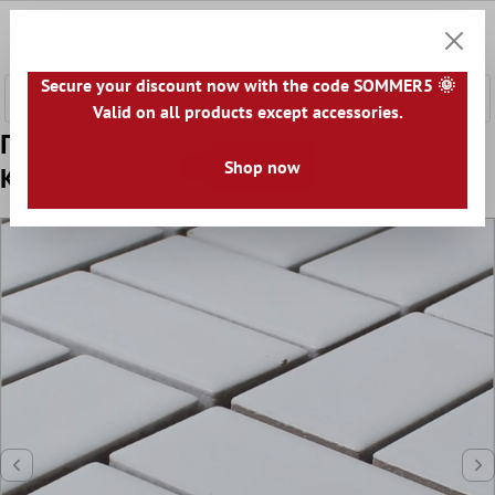
κύριο περιεχόμενο
0
Καλάθ
Secure your discount now with the code SOMMER5 🌞
Valid on all products except accessories.
Πρότυπο από Ψηφιδωτά Πλακάκια
Shop now
Kεραμικά Cristianos Ασπρο Παγωμένος