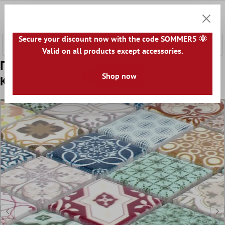
κύριο περιεχόμενο
0
Καλάθ
Secure your discount now with the code SOMMER5 🌞
Valid on all products except accessories.
Πρότυπο από Ψηφιδωτά Πλακάκια
Shop now
Kεραμικά Dia Retro