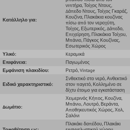
νιπτήρα
, Τοίχος Ντους
,
Δάπεδο Ντους
, Τοίχος Γκαράζ
,
Κουζίνα
, Πλακάκια κουζίνας
Κατάλληλο για:
πίσω από τον νεροχύτη
,
Τοίχος
, Εξωτερικός
, Δάπεδο
,
Επιχείρηση
, Πλακάκια Τοίχου
,
Μπάνιο
, Πάγκος Κουζίνας
,
Εσωτερικός Χώρος
Υλικό:
Kεραμικά
Επιφάνεια:
Παγωμένος
Εμφάνιση πλακιδίου:
Ρετρό
, Vintage
Σνθεκτικό στο νερό
, Ανθεκτικό
Ειδικό χαρακτηριστικό:
στον παγετό
, Κολλημένο σε
δίχτυ έτοιμο για εγκατάσταση
Χειμερινός Κήπος
, Κουζίνα
,
Μπάνιo
, Λουτρό
, Βεράντα
,
Δωμάτιο:
Αποθηκευτικός Χώρος
, Χολ
,
Σαλόνι
Πλακάκι δαπέδου
, Πλακάκι
Τοποθέτηση ως:
επαγγελματικού χώρου
,