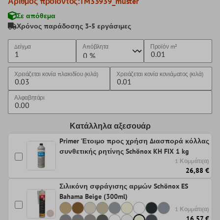
Αριθμός προϊόντος:
TM33939_muster
Σε απόθεμα
Χρόνος παράδοσης 3-5 εργάσιμες
Δείγμα
Απόβλητα
Προϊόν
m²
Χρειάζεται κονία πλακιδίου (κιλά)
Χρειάζεται κονία κονιάματος (κιλά)
Αλφαβητάρι
Κατάλληλα αξεσουάρ
Primer Έτοιμο προς χρήση Διασπορά κόλλας
συνθετικής ρητίνης Schönox KH FIX 1 kg
1 Κομμάτι(α)
26,88 €
Σιλικόνη σφράγισης αρμών Schönox ES
Bahama Beige (300ml)
1 Κομμάτι(α)
16,57 €