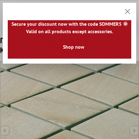
κύριο περιεχόμενο
0
Καλάθ
Secure your discount now with the code SOMMER5 🌞
Valid on all products except accessories.
Πρότυπο από Ψηφιδωτά Πλακάκια
Shop now
Kεραμικά Sahara Πέτρινη Όψη Μπεζ