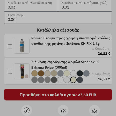
Χρειάζεται κονία πλακιδίου (κιλά)
Χρειάζεται κονία κονιάματος (κιλά)
Αλφαβητάρι
Κατάλληλα αξεσουάρ
Primer Έτοιμο προς χρήση Διασπορά κόλλας
συνθετικής ρητίνης Schönox KH FIX 1 kg
1 Κομμάτι(α)
26,88 €
Σιλικόνη σφράγισης αρμών Schönox ES
Bahama Beige (300ml)
1 Κομμάτι(α)
16,57 €
Προσθήκη στο καλάθι αγορών
2,60
EUR