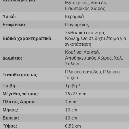
Εξωτερικός
, Δάπεδο
,
Εσωτερικός Χώρος
Υλικό:
Kεραμικά
Επιφάνεια:
Παγωμένος
Σνθεκτικό στο νερό
,
Ειδικό χαρακτηριστικό:
Κολλημένο σε δίχτυ έτοιμο για
εγκατάσταση
Κουζίνα
, Λουτρό
,
Δωμάτιο:
Αποθηκευτικός Χώρος
, Χολ
,
Σαλόνι
Πλακάκι δαπέδου
, Πλακάκι
Τοποθέτηση ως:
τοίχου
Τριβή:
Τριβή 3
Μέγεθος πέτρας:
25x25 mm
Πλάτος Αρμού:
2 mm
Μήκος:
10 cm
Ευρεία:
10 cm
Ύψος:
0,52 cm