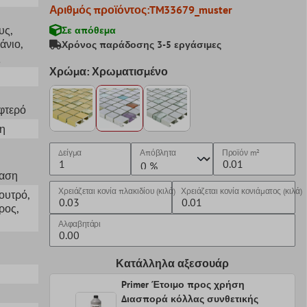
Αριθμός προϊόντος:
TM33679_muster
υς
,
Σε απόθεμα
άνιο
,
Χρόνος παράδοσης 3-5 εργάσιμες
ς
Χρώμα: Χρωματισμένο
φτερό
η
Δείγμα
Απόβλητα
Προϊόν
m²
υ
ταση
Χρειάζεται κονία πλακιδίου (κιλά)
Χρειάζεται κονία κονιάματος (κιλά)
Λουτρό
,
ρος
,
Αλφαβητάρι
Κατάλληλα αξεσουάρ
Primer Έτοιμο προς χρήση
Διασπορά κόλλας συνθετικής