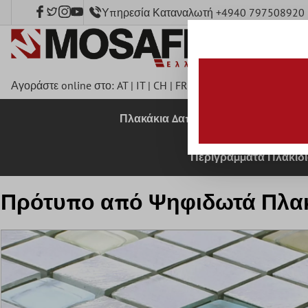
Υπηρεσία Καταναλωτή +4940 797508920
κύριο περιεχόμενο
Αγοράστε online στο:
AT
|
IT
|
CH
|
FR
|
DE
|
UK
|
CZ
|
SE
|
DK
|
B
Πλακάκια Δαπέδου
Πλακάκια 
Περιγράμματα Πλακιδ
Πρότυπο από Ψηφιδωτά Πλακά