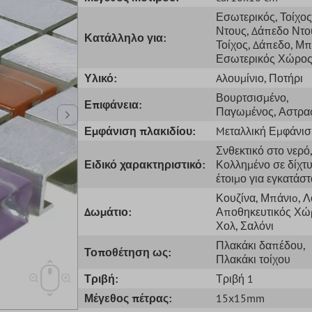
Εσωτερικός
, Τοίχος
Ντους
, Δάπεδο Ντο
Κατάλληλο για:
Τοίχος
, Δάπεδο
, Μπ
Εσωτερικός Χώρο
Υλικό:
Aλουμίνιο
, Ποτήρι
Βουρτσισμένο
,
Επιφάνεια:
Παγωμένος
, Αστρα
Εμφάνιση πλακιδίου:
Mεταλλική Εμφάνισ
Σνθεκτικό στο νερό
,
Ειδικό χαρακτηριστικό:
Κολλημένο σε δίχτ
έτοιμο για εγκατάσ
Κουζίνα
, Μπάνιo
, 
Δωμάτιο:
Αποθηκευτικός Χώ
Χολ
, Σαλόνι
Πλακάκι δαπέδου
,
Τοποθέτηση ως:
Πλακάκι τοίχου
Τριβή:
Τριβή 1
Μέγεθος πέτρας:
15x15mm