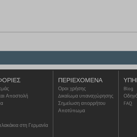
ΦΟΡΊΕΣ
ΠΕΡΙΕΧΌΜΕΝΑ
ΥΠΗ
 εμάς
Οροι χρήσης
Blog
αι Αποστολή
Δικαίωμα υπαναχώρησης
Οδηγ
ία
Σημείωση απορρήτου
FAQ
Αποτύπωμα
λακάκια στη Γερμανία