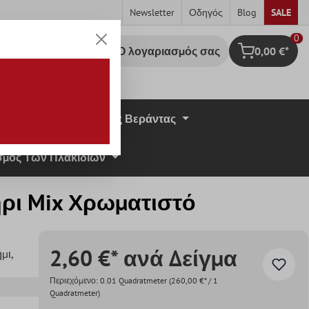
Newsletter
Οδηγός
Blog
SALE
0
Ο λογαριασμός σας
0,00 €*
Καλάθι Αγορ
σική Πέτρα
Πλάκες Βεράντας
μος Των Πλακιδίων
ρι Mix Χρωματιστό
2,60 €* ανά Δείγμα
ήμι
,
Περιεχόμενο:
0.01 Quadratmeter
(260,00 €* / 1
Quadratmeter)