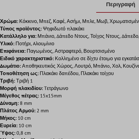
Περιγραφή
Χρώμα:
Κόκκινο, Μπεζ, Καφέ, Ασήμι, Μπλε, Μωβ, Χρωματισμέ
Τύπος προϊόντος:
Ψηφιδωτό πλακάκι
Κατάλληλο για:
Μπάνιο, Δάπεδο Ντους, Τοίχος Ντους, Δάπεδο
Υλικό:
Ποτήρι, Aλουμίνιο
Επιφάνεια:
Παγωμένος, Αστραφτερό, Βουρτσισμένο
Ειδικό χαρακτηριστικό:
Κολλημένο σε δίχτυ έτοιμο για εγκατάσ
Δωμάτιο:
Αποθηκευτικός Χώρος, Λουτρό, Μπάνιo, Χολ, Κουζίνα
Τοποθέτηση ως:
Πλακάκι δαπέδου, Πλακάκι τοίχου
Τριβή:
Τριβή 1
Μορφή πλακιδίου:
Tετράγωνο
Μέγεθος πέτρας:
15x15mm
Δύναμη:
8 mm
Πλάτος Αρμού:
2 mm
Μήκος:
10 cm
Ευρεία:
10 cm
Ύψος:
0,8 cm