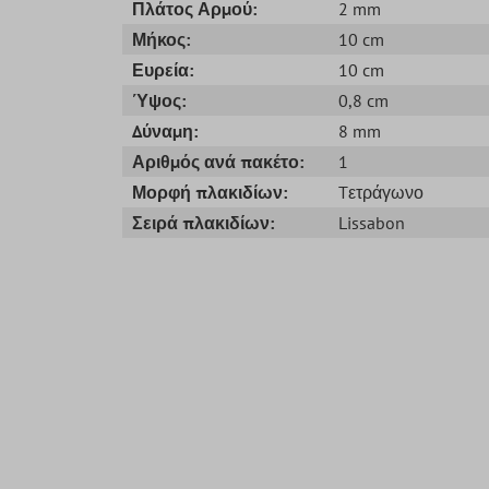
Πλάτος Αρμού:
2 mm
Μήκος:
10 cm
Ευρεία:
10 cm
Ύψος:
0,8 cm
Δύναμη:
8 mm
Αριθμός ανά πακέτο:
1
Μορφή πλακιδίων:
Tετράγωνο
Σειρά πλακιδίων:
Lissabon