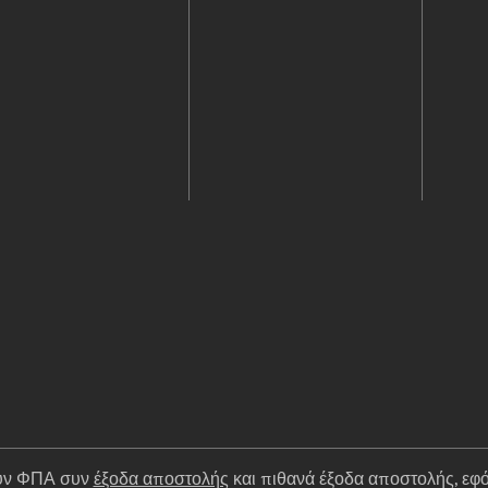
ουν ΦΠΑ συν
έξοδα αποστολής
και πιθανά έξοδα αποστολής, εφό