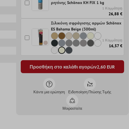
ρητίνης Schönox KH FIX 1 kg
1 Κομμάτι(α)
26,88 €
Σιλικόνη σφράγισης αρμών Schönox
ES Bahama Beige (300ml)
1 Κομμάτι(α)
16,57 €
Προσθήκη στο καλάθι αγορών
2,60
EUR
Κάντε μια ερώτηση
Ειδοποίηση Πτώσης Τιμής
Μοιραστείτε