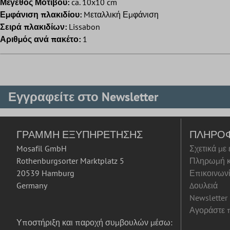
Μέγεθος Μοτίβου:
ca. 10x10 cm
Εμφάνιση πλακιδίου:
Mεταλλική Εμφάνιση
Σειρά πλακιδίων:
Lissabon
Αριθμός ανά πακέτο:
1
Εγγραφείτε στο Newsletter
ΓΡΑΜΜΉ ΕΞΥΠΗΡΈΤΗΣΗΣ
ΠΛΗΡΟ
Mosafil GmbH
Σχετικά με
Rothenburgsorter Marktplatz 5
Πληρωμή κ
20539 Hamburg
Επικοινων
Germany
Δουλειά
Newsletter
Αγοράστε π
Υποστήριξη και παροχή συμβουλών μέσω: