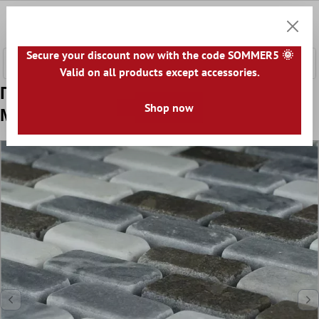
κύριο περιεχόμενο
0
Καλάθ
Secure your discount now with the code SOMMER5 🌞
Valid on all products except accessories.
Πρότυπο από Ψηφιδωτά Πλακάκια
Shop now
Μάρμαρο Gironde Azul Bardiglio Carrara