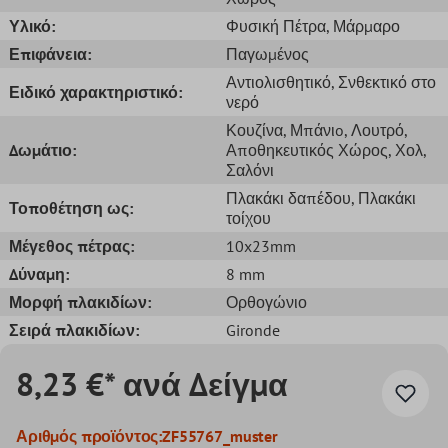
Υλικό:
Φυσική Πέτρα
, Μάρμαρο
Επιφάνεια:
Παγωμένος
Αντιολισθητικό
, Σνθεκτικό στο
Ειδικό χαρακτηριστικό:
νερό
Κουζίνα
, Μπάνιo
, Λουτρό
,
Δωμάτιο:
Αποθηκευτικός Χώρος
, Χολ
,
Σαλόνι
Πλακάκι δαπέδου
, Πλακάκι
Τοποθέτηση ως:
τοίχου
Μέγεθος πέτρας:
10x23mm
Δύναμη:
8 mm
Μορφή πλακιδίων:
Ορθογώνιο
Σειρά πλακιδίων:
Gironde
8,23 €* ανά Δείγμα
Αριθμός προϊόντος:
ZF55767_muster