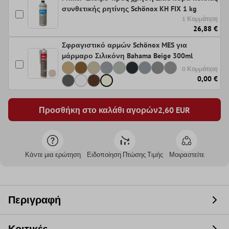
συνθετικής ρητίνης Schönox KH FIX 1 kg
1 Κομμάτι(α)
26,88 €
Σφραγιστικό αρμών Schönox MES για
μάρμαρο Σιλικόνη Bahama Beige 300ml
0 Κομμάτι(α)
0,00 €
Προσθήκη στο καλάθι αγορών
2,60
EUR
Κάντε μια ερώτηση
Ειδοποίηση Πτώσης Τιμής
Μοιραστείτε
Περιγραφή