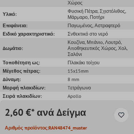
Χώρος
Φυσική Πέτρα
, Σχιστόλιθος
,
Υλικό:
Μάρμαρο
, Ποτήρι
Επιφάνεια:
Παγωμένος
, Αστραφτερό
Ειδικό χαρακτηριστικό:
Σνθεκτικό στο νερό
Κουζίνα
, Μπάνιo
, Λουτρό
,
Δωμάτιο:
Αποθηκευτικός Χώρος
, Χολ
,
Σαλόνι
Τοποθέτηση ως:
Πλακάκι τοίχου
Μέγεθος πέτρας:
15x15mm
Δύναμη:
8 mm
Μορφή πλακιδίων:
Tετράγωνο
Σειρά πλακιδίων:
Apollo
2,60 €* ανά Δείγμα
Αριθμός προϊόντος:
RAN48474_muster