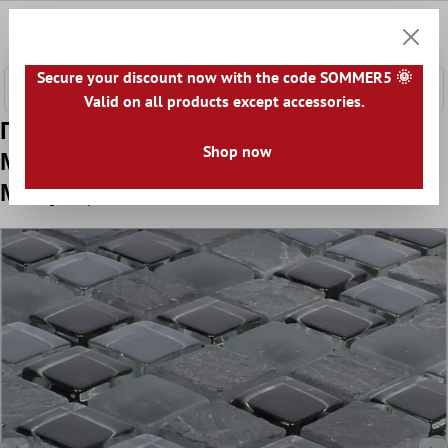
κύριο περιεχόμενο
0
Καλάθ
Secure your discount now with the code SOMMER5 🌞
Valid on all products except accessories.
Πρότυπο από Ψηφιδωτά Πλακάκια
Shop now
Μάρμαρο Java Μείγμα Γυαλιού Apollo
Μαύρος