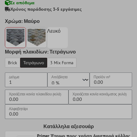
Σε απόθεμα
Χρόνος παράδοσης 3-5 εργάσιμες
Χρώμα: Μαύρο
Λευκό
Μορφή πλακιδίων: Τετράγωνο
Brick
Τετράγωνο
3 Mix Forma
Δείγμα
Απόβλητα
Προϊόν
m²
Χρειάζεται κονία πλακιδίου (κιλά)
Χρειάζεται κονία κονιάματος (κιλά)
Αλφαβητάρι
Κατάλληλα αξεσουάρ
Primer Έτοιμο προς χρήση Διασπορά κόλλας